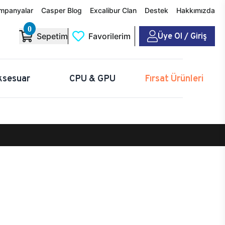
mpanyalar
Casper Blog
Excalibur Clan
Destek
Hakkımızda
0
Üye Ol / Giriş
Sepetim
Favorilerim
ksesuar
CPU & GPU
Fırsat Ürünleri