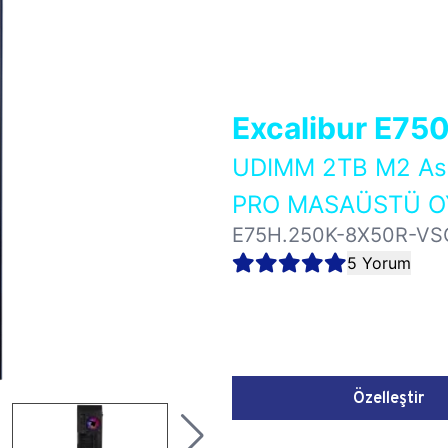
Excalibur E75
UDIMM 2TB M2 As
PRO MASAÜSTÜ OY
E75H.250K-8X50R-VS
5 Yorum
Özelleştir