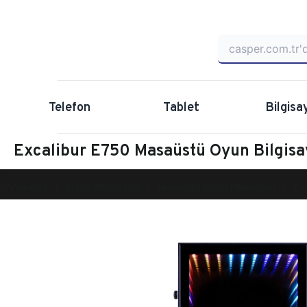
Telefon
Tablet
Bilgisa
Excalibur E750 Masaüstü Oyun Bilgi
Anasayfa
Oyun Bilgisayarı
Masaüstü Oyun Bilgisayarı
Ex