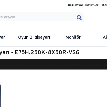
Kurumsal Çözümler
Ka
yar
Oyun Bilgisayarı
Monitör
A
sayarı - E75H.250K-8X50R-VSG
calibur E750 Masaüstü Oyun Bilgisayarı
E75H.250K-8X50R-VSG