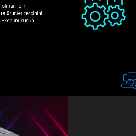
p olman için
te ürünler tercihini
n Excalibur’unun