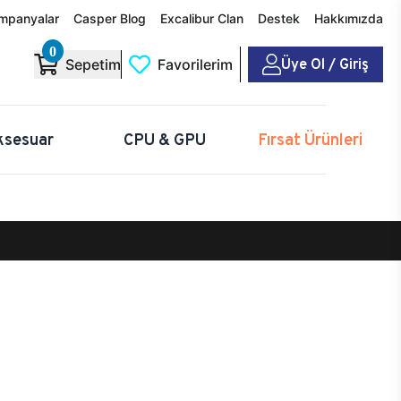
mpanyalar
Casper Blog
Excalibur Clan
Destek
Hakkımızda
0
Üye Ol / Giriş
Sepetim
Favorilerim
ksesuar
CPU & GPU
Fırsat Ürünleri