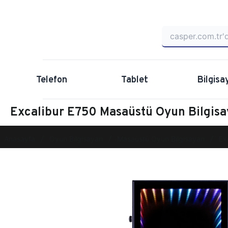
Telefon
Tablet
Bilgisa
Excalibur E750 Masaüstü Oyun Bilgi
Anasayfa
Oyun Bilgisayarı
Masaüstü Oyun Bilgisayarı
Ex