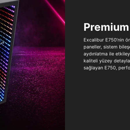
Premium 
Excalibur E750’nin ö
paneller, sistem bile
aydınlatma ile etkile
kaliteli yüzey detay
sağlayan E750, perfo