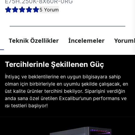
E75H.250K-8X60R-0RG
5 Yorum
Teknik Özellikler
İncelemeler
Yoruml
Tercihlerinle Şekillenen Güç
İhtiyaç ve beklentilerine en uygun bilgisayara sahip
olman için birbirleriyle en uyumlu şekilde çalışacak, en
üst kalite ürünler tercihini bekliyor. Siparişini verdiğin
anda sana özel üretilen Excalibur’unun performans ve
ısı testleri başlıyor!