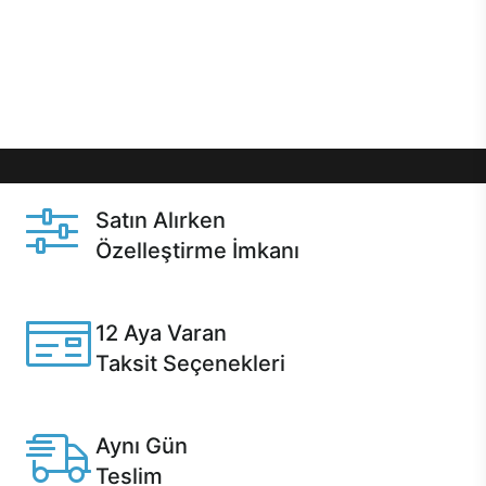
gibi özel fırsatlar Casper kullanıcılarını bekliyor.
Üstelik satın alma ve satın alma sonrasında hızlı
destek sayesinde Casper kullanıcıların her zaman
yanında!
Satın Alırken
Özelleştirme İmkanı
Casper ürünlerini satın alırken ihtiyacınıza göre
özelleştirebilirsiniz.
12 Aya Varan
Taksit Seçenekleri
Anlaşmalı kredi kartlarına 12 aya varan taksit seçenekleri
Casper'da.
Aynı Gün
Teslim