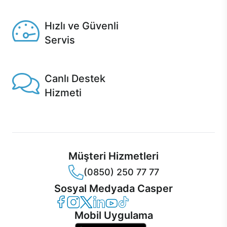
Seçili ürünlerde Aynı Gün Teslim!
Hızlı ve Güvenli
Servis
1 Saatte servis, Jet servis ve Turbo servis seçenekleri
Casper'da!
Canlı Destek
Hizmeti
Ürünlerinizle ilgili Casper Canlı Destek hizmeti her daim
sizinle.
Müşteri Hizmetleri
(0850) 250 77 77
Sosyal Medyada Casper
Casper Facebook
Casper Instagram
Casper Twitter
Casper LinkedIn
Casper YouTube
Casper TikTok
Mobil Uygulama