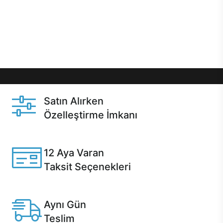
gibi özel fırsatlar Casper kullanıcılarını bekliyor.
Üstelik satın alma ve satın alma sonrasında hızlı
destek sayesinde Casper kullanıcıların her zaman
yanında!
Satın Alırken
Özelleştirme İmkanı
Casper ürünlerini satın alırken ihtiyacınıza göre
özelleştirebilirsiniz.
12 Aya Varan
Taksit Seçenekleri
Anlaşmalı kredi kartlarına 12 aya varan taksit seçenekleri
Casper'da.
Aynı Gün
Teslim