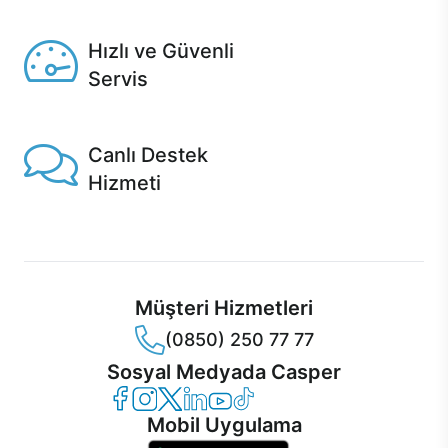
Seçili ürünlerde Aynı Gün Teslim!
Hızlı ve Güvenli
Servis
1 Saatte servis, Jet servis ve Turbo servis seçenekleri
Casper'da!
Canlı Destek
Hizmeti
Ürünlerinizle ilgili Casper Canlı Destek hizmeti her daim
sizinle.
Müşteri Hizmetleri
(0850) 250 77 77
Sosyal Medyada Casper
Casper Facebook
Casper Instagram
Casper Twitter
Casper LinkedIn
Casper YouTube
Casper TikTok
Mobil Uygulama