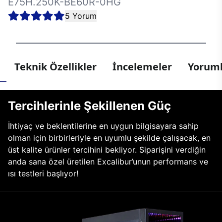
E75H.250K-BE60R-0HG
5 Yorum
Teknik Özellikler
İncelemeler
Yoruml
Tercihlerinle Şekillenen Güç
İhtiyaç ve beklentilerine en uygun bilgisayara sahip
olman için birbirleriyle en uyumlu şekilde çalışacak, en
üst kalite ürünler tercihini bekliyor. Siparişini verdiğin
anda sana özel üretilen Excalibur’unun performans ve
ısı testleri başlıyor!