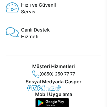
Hızlı ve Güvenli
Servis
1 Saatte servis, Jet servis ve Turbo servis seçenekleri
Casper'da!
Canlı Destek
Hizmeti
Ürünlerinizle ilgili Casper Canlı Destek hizmeti her daim
sizinle.
Müşteri Hizmetleri
(0850) 250 77 77
Sosyal Medyada Casper
Casper Facebook
Casper Instagram
Casper Twitter
Casper LinkedIn
Casper YouTube
Casper TikTok
Mobil Uygulama