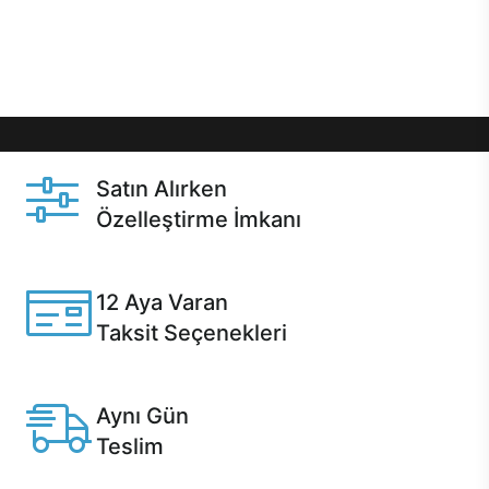
Üstelik satın alma ve satın alma sonrasında hızlı
destek sayesinde Casper kullanıcıların her zaman
yanında!
Satın Alırken
Özelleştirme İmkanı
Casper ürünlerini satın alırken ihtiyacınıza göre
özelleştirebilirsiniz.
12 Aya Varan
Taksit Seçenekleri
Anlaşmalı kredi kartlarına 12 aya varan taksit seçenekleri
Casper'da.
Aynı Gün
Teslim
Seçili ürünlerde Aynı Gün Teslim!