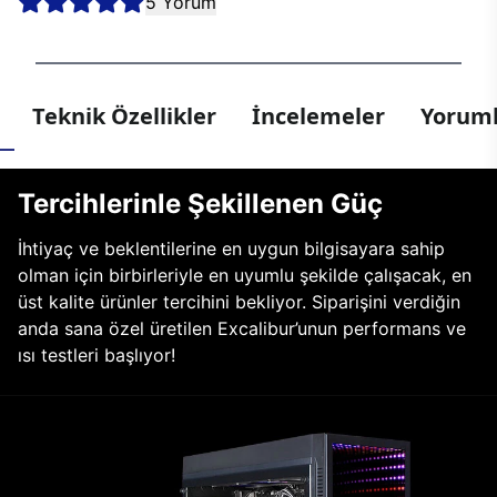
5 Yorum
Teknik Özellikler
İncelemeler
Yoruml
Tercihlerinle Şekillenen Güç
İhtiyaç ve beklentilerine en uygun bilgisayara sahip
olman için birbirleriyle en uyumlu şekilde çalışacak, en
üst kalite ürünler tercihini bekliyor. Siparişini verdiğin
anda sana özel üretilen Excalibur’unun performans ve
ısı testleri başlıyor!