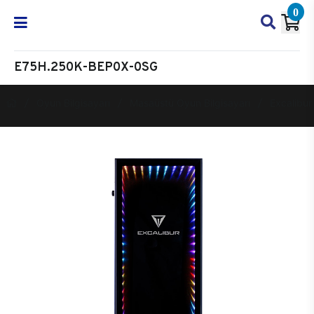
0
E75H.250K-BEP0X-0SG
Oyun Bilgisayarı
Masaüstü Oyun Bilgisayarı
Excalibur