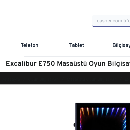
Telefon
Tablet
Bilgisa
Excalibur E750 Masaüstü Oyun Bilgi
Anasayfa
Oyun Bilgisayarı
Masaüstü Oyun Bilgisayarı
Ex