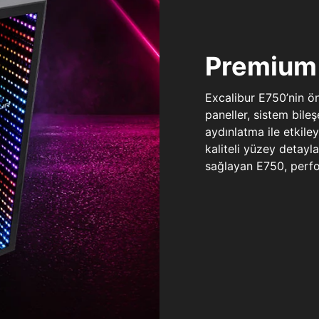
Premium 
Excalibur E750’nin ö
paneller, sistem bile
aydınlatma ile etkile
kaliteli yüzey detay
sağlayan E750, perfo