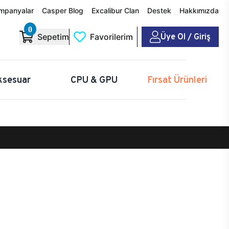
mpanyalar
Casper Blog
Excalibur Clan
Destek
Hakkımızda
0
Üye Ol / Giriş
Sepetim
Favorilerim
ksesuar
CPU & GPU
Fırsat Ürünleri