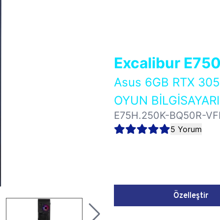
Excalibur E75
Asus 6GB RTX 30
OYUN BİLGİSAYARI
E75H.250K-BQ50R-VF
5 Yorum
Özelleştir