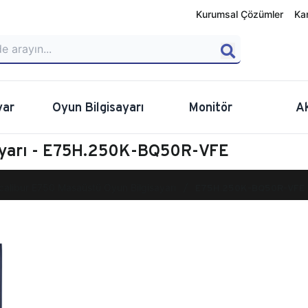
Kurumsal Çözümler
Ka
yar
Oyun Bilgisayarı
Monitör
A
sayarı - E75H.250K-BQ50R-VFE
calibur E750 Masaüstü Oyun Bilgisayarı
E75H.250K-BQ50R-VFE