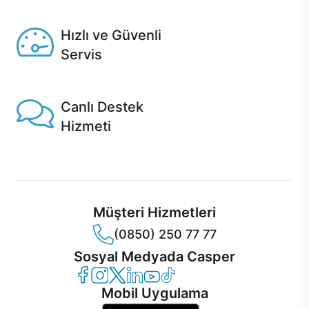
Seçili ürünlerde Aynı Gün Teslim!
Hızlı ve Güvenli
Servis
1 Saatte servis, Jet servis ve Turbo servis seçenekleri
Casper'da!
Canlı Destek
Hizmeti
Ürünlerinizle ilgili Casper Canlı Destek hizmeti her daim
sizinle.
Müşteri Hizmetleri
(0850) 250 77 77
Sosyal Medyada Casper
Casper Facebook
Casper Instagram
Casper Twitter
Casper LinkedIn
Casper YouTube
Casper TikTok
Mobil Uygulama