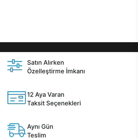
gibi özel fırsatlar Casper kullanıcılarını bekliyor.
Üstelik satın alma ve satın alma sonrasında hızlı
destek sayesinde Casper kullanıcıların her zaman
yanında!
Satın Alırken
Özelleştirme İmkanı
Casper ürünlerini satın alırken ihtiyacınıza göre
özelleştirebilirsiniz.
12 Aya Varan
Taksit Seçenekleri
Anlaşmalı kredi kartlarına 12 aya varan taksit seçenekleri
Casper'da.
Aynı Gün
Teslim