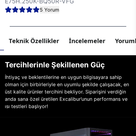
E75H.250K-BQ50R-VFG
5 Yorum
Teknik Özellikler
İncelemeler
Yoruml
Tercihlerinle Şekillenen Güç
İhtiyaç ve beklentilerine en uygun bilgisayara sahip
olman için birbirleriyle en uyumlu şekilde çalışacak, en
üst kalite ürünler tercihini bekliyor. Siparişini verdiğin
anda sana özel üretilen Excalibur’unun performans ve
ısı testleri başlıyor!