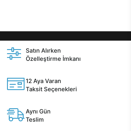
Üstelik satın alma ve satın alma sonrasında hızlı
destek sayesinde Casper kullanıcıların her zaman
yanında!
Satın Alırken
Özelleştirme İmkanı
Casper ürünlerini satın alırken ihtiyacınıza göre
özelleştirebilirsiniz.
12 Aya Varan
Taksit Seçenekleri
Anlaşmalı kredi kartlarına 12 aya varan taksit seçenekleri
Casper'da.
Aynı Gün
Teslim
Seçili ürünlerde Aynı Gün Teslim!