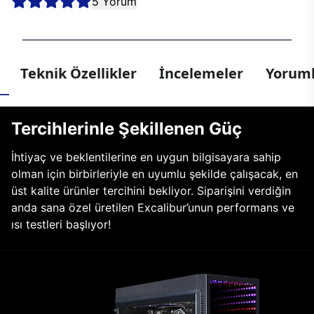
5 Yorum
Teknik Özellikler
İncelemeler
Yoruml
Tercihlerinle Şekillenen Güç
İhtiyaç ve beklentilerine en uygun bilgisayara sahip
olman için birbirleriyle en uyumlu şekilde çalışacak, en
üst kalite ürünler tercihini bekliyor. Siparişini verdiğin
anda sana özel üretilen Excalibur’unun performans ve
ısı testleri başlıyor!