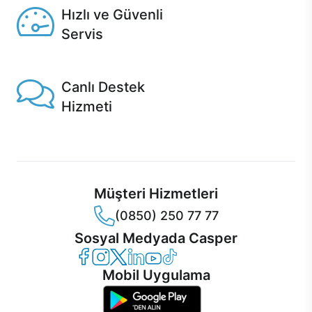
Hızlı ve Güvenli
Servis
1 Saatte servis, Jet servis ve Turbo servis seçenekleri
Casper'da!
Canlı Destek
Hizmeti
Ürünlerinizle ilgili Casper Canlı Destek hizmeti her daim
sizinle.
Müşteri Hizmetleri
(0850) 250 77 77
Sosyal Medyada Casper
Casper Facebook
Casper Instagram
Casper Twitter
Casper LinkedIn
Casper YouTube
Casper TikTok
Mobil Uygulama