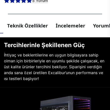
5 Yorum
Teknik Özellikler
İncelemeler
Yoruml
Tercihlerinle Şekillenen Güç
İhtiyaç ve beklentilerine en uygun bilgisayara sahip
olman için birbirleriyle en uyumlu şekilde çalışacak, en
üst kalite ürünler tercihini bekliyor. Siparişini verdiğin
anda sana özel üretilen Excalibur’unun performans ve
ısı testleri başlıyor!