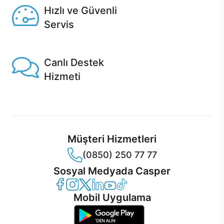
Hızlı ve Güvenli
Servis
1 Saatte servis, Jet servis ve Turbo servis seçenekleri
Casper'da!
Canlı Destek
Hizmeti
Ürünlerinizle ilgili Casper Canlı Destek hizmeti her daim
sizinle.
Müşteri Hizmetleri
(0850) 250 77 77
Sosyal Medyada Casper
Casper Facebook
Casper Instagram
Casper Twitter
Casper LinkedIn
Casper YouTube
Casper TikTok
Mobil Uygulama