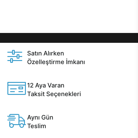
Üstelik satın alma ve satın alma sonrasında hızlı
destek sayesinde Casper kullanıcıların her zaman
yanında!
Satın Alırken
Özelleştirme İmkanı
Casper ürünlerini satın alırken ihtiyacınıza göre
özelleştirebilirsiniz.
12 Aya Varan
Taksit Seçenekleri
Anlaşmalı kredi kartlarına 12 aya varan taksit seçenekleri
Casper'da.
Aynı Gün
Teslim
Seçili ürünlerde Aynı Gün Teslim!