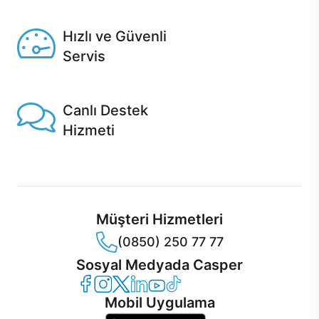
Seçili ürünlerde Aynı Gün Teslim!
Hızlı ve Güvenli
Servis
1 Saatte servis, Jet servis ve Turbo servis seçenekleri
Casper'da!
Canlı Destek
Hizmeti
Ürünlerinizle ilgili Casper Canlı Destek hizmeti her daim
sizinle.
Müşteri Hizmetleri
(0850) 250 77 77
Sosyal Medyada Casper
Casper Facebook
Casper Instagram
Casper Twitter
Casper LinkedIn
Casper YouTube
Casper TikTok
Mobil Uygulama