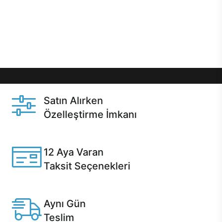
gibi özel fırsatlar Casper kullanıcılarını bekliyor.
Üstelik satın alma ve satın alma sonrasında hızlı
destek sayesinde Casper kullanıcıların her zaman
yanında!
Satın Alırken
Özelleştirme İmkanı
Casper ürünlerini satın alırken ihtiyacınıza göre
özelleştirebilirsiniz.
12 Aya Varan
Taksit Seçenekleri
Anlaşmalı kredi kartlarına 12 aya varan taksit seçenekleri
Casper'da.
Aynı Gün
Teslim