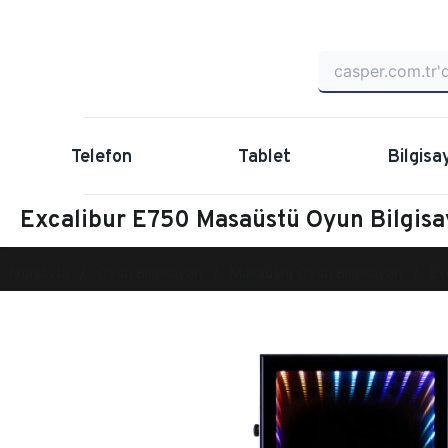
Telefon
Tablet
Bilgisa
Excalibur E750 Masaüstü Oyun Bilgi
Anasayfa
Oyun Bilgisayarı
Masaüstü Oyun Bilgisayarı
Ex