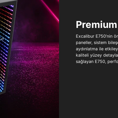
Premium 
Excalibur E750’nin ö
paneller, sistem bile
aydınlatma ile etkile
kaliteli yüzey detay
sağlayan E750, perfo