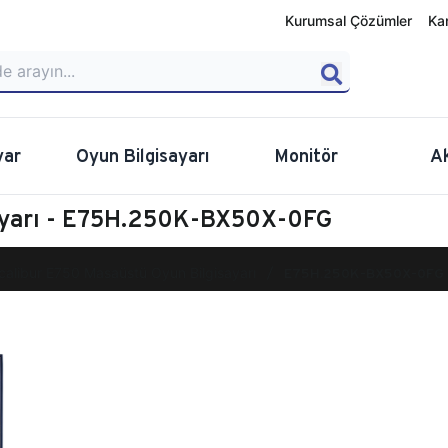
Kurumsal Çözümler
Ka
yar
Oyun Bilgisayarı
Monitör
A
sayarı - E75H.250K-BX50X-0FG
calibur E750 Masaüstü Oyun Bilgisayarı
E75H.250K-BX50X-0FG