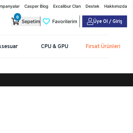
mpanyalar
Casper Blog
Excalibur Clan
Destek
Hakkımızda
0
Üye Ol / Giriş
Sepetim
Favorilerim
ksesuar
CPU & GPU
Fırsat Ürünleri