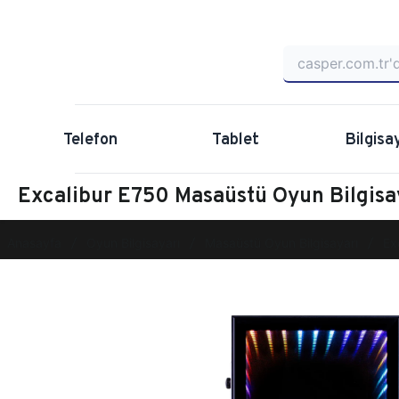
Telefon
Tablet
Bilgisa
Excalibur E750 Masaüstü Oyun Bilgi
Anasayfa
Oyun Bilgisayarı
Masaüstü Oyun Bilgisayarı
Ex