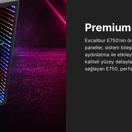
Premium 
Excalibur E750’nin ö
paneller, sistem bile
aydınlatma ile etkile
kaliteli yüzey detay
sağlayan E750, perfo