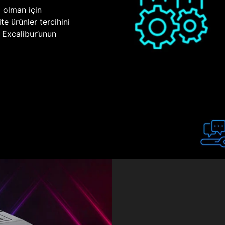
p olman için
te ürünler tercihini
n Excalibur’unun