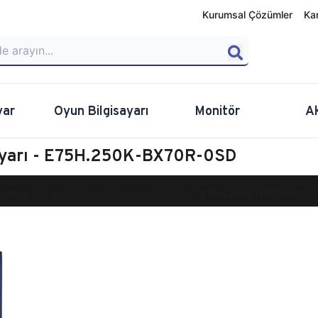
Kurumsal Çözümler
Ka
yar
Oyun Bilgisayarı
Monitör
A
sayarı - E75H.250K-BX70R-0SD
calibur E750 Masaüstü Oyun Bilgisayarı
E75H.250K-BX70R-0SD