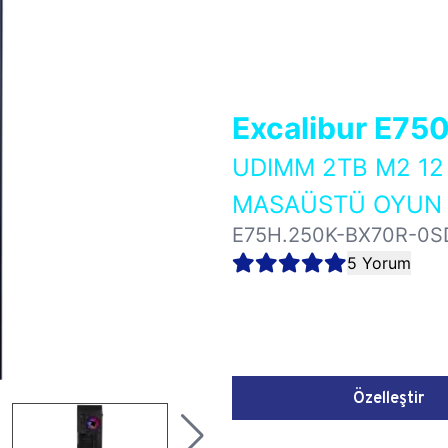
Excalibur E75
UDIMM 2TB M2 12
MASAÜSTÜ OYUN B
E75H.250K-BX70R-0S
5 Yorum
Özelleştir