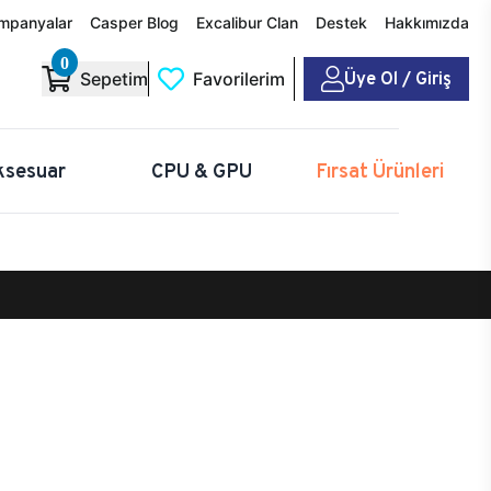
mpanyalar
Casper Blog
Excalibur Clan
Destek
Hakkımızda
0
Üye Ol / Giriş
Sepetim
Favorilerim
ksesuar
CPU & GPU
Fırsat Ürünleri