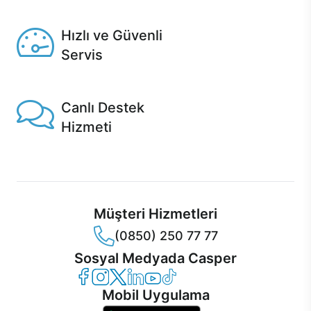
Seçili ürünlerde Aynı Gün Teslim!
Hızlı ve Güvenli
Servis
1 Saatte servis, Jet servis ve Turbo servis seçenekleri
Casper'da!
Canlı Destek
Hizmeti
Ürünlerinizle ilgili Casper Canlı Destek hizmeti her daim
sizinle.
Müşteri Hizmetleri
(0850) 250 77 77
Sosyal Medyada Casper
Casper Facebook
Casper Instagram
Casper Twitter
Casper LinkedIn
Casper YouTube
Casper TikTok
Mobil Uygulama