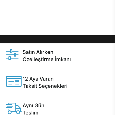
gibi özel fırsatlar Casper kullanıcılarını bekliyor.
Üstelik satın alma ve satın alma sonrasında hızlı
destek sayesinde Casper kullanıcıların her zaman
yanında!
Satın Alırken
Özelleştirme İmkanı
Casper ürünlerini satın alırken ihtiyacınıza göre
özelleştirebilirsiniz.
12 Aya Varan
Taksit Seçenekleri
Anlaşmalı kredi kartlarına 12 aya varan taksit seçenekleri
Casper'da.
Aynı Gün
Teslim