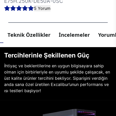
E75H.250K-DE50A-0SC
5 Yorum
Teknik Özellikler
İncelemeler
Yoruml
Tercihlerinle Şekillenen Güç
İhtiyaç ve beklentilerine en uygun bilgisayara sahip
olman için birbirleriyle en uyumlu şekilde çalışacak, en
üst kalite ürünler tercihini bekliyor. Siparişini verdiğin
anda sana özel üretilen Excalibur’unun performans ve
ısı testleri başlıyor!