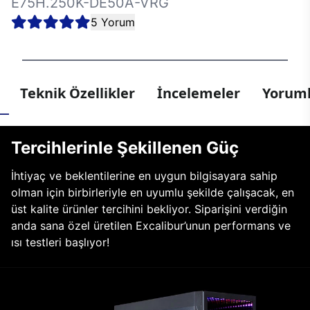
E75H.250K-DE50A-VRG
5 Yorum
Teknik Özellikler
İncelemeler
Yoruml
Tercihlerinle Şekillenen Güç
İhtiyaç ve beklentilerine en uygun bilgisayara sahip
olman için birbirleriyle en uyumlu şekilde çalışacak, en
üst kalite ürünler tercihini bekliyor. Siparişini verdiğin
anda sana özel üretilen Excalibur’unun performans ve
ısı testleri başlıyor!