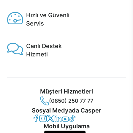
Seçili ürünlerde Aynı Gün Teslim!
Hızlı ve Güvenli
Servis
1 Saatte servis, Jet servis ve Turbo servis seçenekleri
Casper'da!
Canlı Destek
Hizmeti
Ürünlerinizle ilgili Casper Canlı Destek hizmeti her daim
sizinle.
Müşteri Hizmetleri
(0850) 250 77 77
Sosyal Medyada Casper
Casper Facebook
Casper Instagram
Casper Twitter
Casper LinkedIn
Casper YouTube
Casper TikTok
Mobil Uygulama