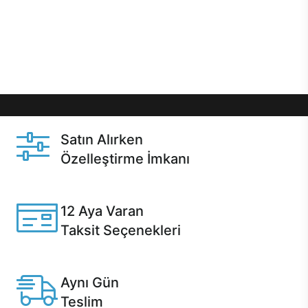
gibi özel fırsatlar Casper kullanıcılarını bekliyor.
Üstelik satın alma ve satın alma sonrasında hızlı
destek sayesinde Casper kullanıcıların her zaman
yanında!
Satın Alırken
Özelleştirme İmkanı
Casper ürünlerini satın alırken ihtiyacınıza göre
özelleştirebilirsiniz.
12 Aya Varan
Taksit Seçenekleri
Anlaşmalı kredi kartlarına 12 aya varan taksit seçenekleri
Casper'da.
Aynı Gün
Teslim