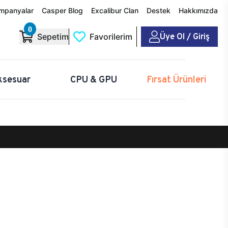
mpanyalar
Casper Blog
Excalibur Clan
Destek
Hakkımızda
0
Üye Ol / Giriş
Sepetim
Favorilerim
ksesuar
CPU & GPU
Fırsat Ürünleri