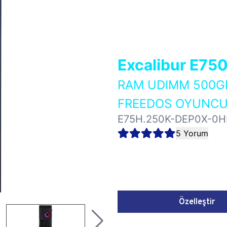
Excalibur E75
RAM UDIMM 500GB
FREEDOS OYUNCU 
E75H.250K-DEP0X-0H
5 Yorum
Özelleştir