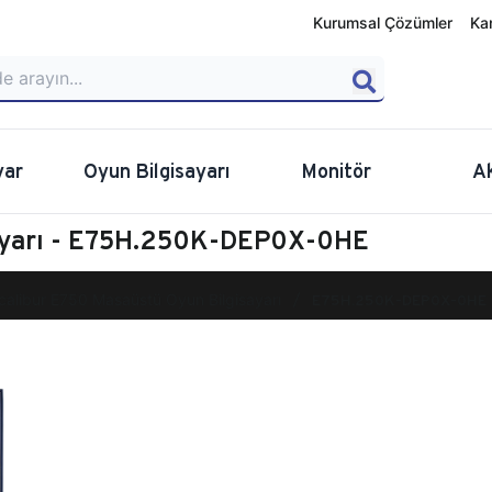
Kurumsal Çözümler
Ka
yar
Oyun Bilgisayarı
Monitör
A
sayarı - E75H.250K-DEP0X-0HE
calibur E750 Masaüstü Oyun Bilgisayarı
E75H.250K-DEP0X-0HE