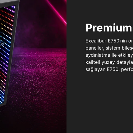
Premium 
Excalibur E750’nin ö
paneller, sistem bile
aydınlatma ile etkile
kaliteli yüzey detay
sağlayan E750, perfo