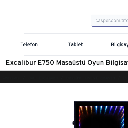
Telefon
Tablet
Bilgisa
Excalibur E750 Masaüstü Oyun Bilgi
Anasayfa
Oyun Bilgisayarı
Masaüstü Oyun Bilgisayarı
Ex