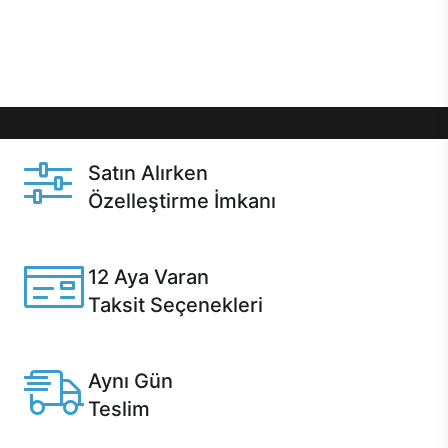
Üstelik satın alma ve satın alma sonrasında hızlı
destek sayesinde Casper kullanıcıların her zaman
yanında!
Satın Alırken
Özelleştirme İmkanı
Casper ürünlerini satın alırken ihtiyacınıza göre
özelleştirebilirsiniz.
12 Aya Varan
Taksit Seçenekleri
Anlaşmalı kredi kartlarına 12 aya varan taksit seçenekleri
Casper'da.
Aynı Gün
Teslim
Seçili ürünlerde Aynı Gün Teslim!