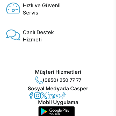
Hızlı ve Güvenli
Servis
1 Saatte servis, Jet servis ve Turbo servis seçenekleri
Casper'da!
Canlı Destek
Hizmeti
Ürünlerinizle ilgili Casper Canlı Destek hizmeti her daim
sizinle.
Müşteri Hizmetleri
(0850) 250 77 77
Sosyal Medyada Casper
Casper Facebook
Casper Instagram
Casper Twitter
Casper LinkedIn
Casper YouTube
Casper TikTok
Mobil Uygulama