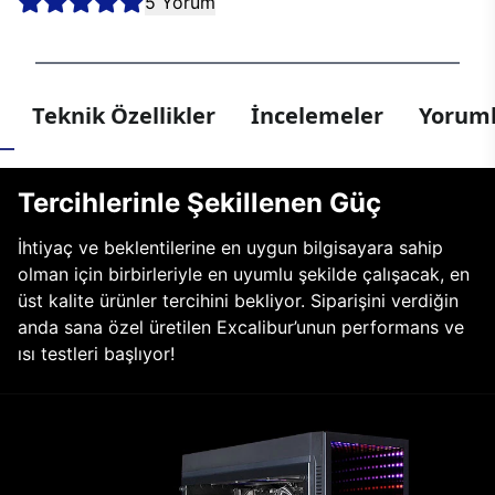
5 Yorum
Teknik Özellikler
İncelemeler
Yoruml
Tercihlerinle Şekillenen Güç
İhtiyaç ve beklentilerine en uygun bilgisayara sahip
olman için birbirleriyle en uyumlu şekilde çalışacak, en
üst kalite ürünler tercihini bekliyor. Siparişini verdiğin
anda sana özel üretilen Excalibur’unun performans ve
ısı testleri başlıyor!