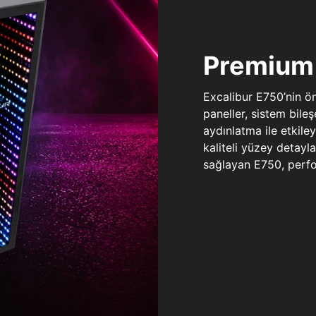
Premium 
Excalibur E750’nin ö
paneller, sistem bile
aydınlatma ile etkile
kaliteli yüzey detay
sağlayan E750, perfo