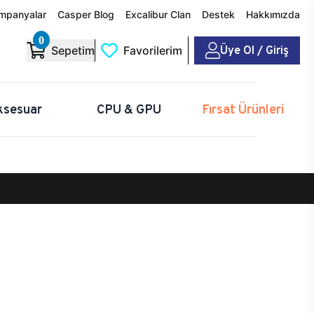
mpanyalar
Casper Blog
Excalibur Clan
Destek
Hakkımızda
0
Üye Ol / Giriş
Sepetim
Favorilerim
ksesuar
CPU & GPU
Fırsat Ürünleri