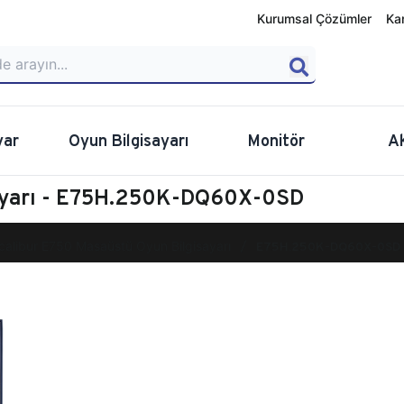
Kurumsal Çözümler
Ka
yar
Oyun Bilgisayarı
Monitör
A
sayarı - E75H.250K-DQ60X-0SD
calibur E750 Masaüstü Oyun Bilgisayarı
E75H.250K-DQ60X-0SD