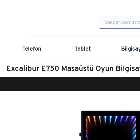
Telefon
Tablet
Bilgisa
Excalibur E750 Masaüstü Oyun Bilgi
Anasayfa
Oyun Bilgisayarı
Masaüstü Oyun Bilgisayarı
Ex