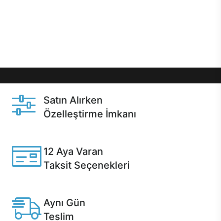
gibi özel fırsatlar Casper kullanıcılarını bekliyor.
Üstelik satın alma ve satın alma sonrasında hızlı
destek sayesinde Casper kullanıcıların her zaman
yanında!
Satın Alırken
Özelleştirme İmkanı
Casper ürünlerini satın alırken ihtiyacınıza göre
özelleştirebilirsiniz.
12 Aya Varan
Taksit Seçenekleri
Anlaşmalı kredi kartlarına 12 aya varan taksit seçenekleri
Casper'da.
Aynı Gün
Teslim