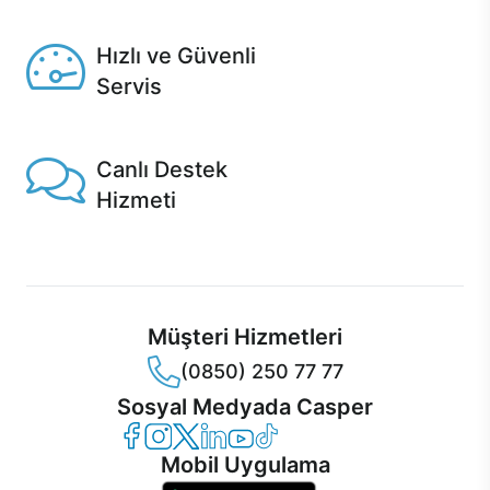
Seçili ürünlerde Aynı Gün Teslim!
Hızlı ve Güvenli
Servis
1 Saatte servis, Jet servis ve Turbo servis seçenekleri
Casper'da!
Canlı Destek
Hizmeti
Ürünlerinizle ilgili Casper Canlı Destek hizmeti her daim
sizinle.
Müşteri Hizmetleri
(0850) 250 77 77
Sosyal Medyada Casper
Casper Facebook
Casper Instagram
Casper Twitter
Casper LinkedIn
Casper YouTube
Casper TikTok
Mobil Uygulama