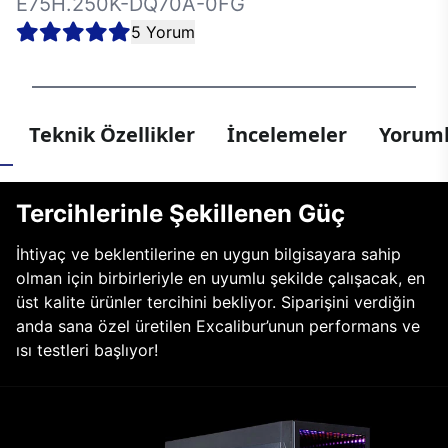
E75H.250K-DQ70A-0FG
5 Yorum
Teknik Özellikler
İncelemeler
Yoruml
Tercihlerinle Şekillenen Güç
İhtiyaç ve beklentilerine en uygun bilgisayara sahip
olman için birbirleriyle en uyumlu şekilde çalışacak, en
üst kalite ürünler tercihini bekliyor. Siparişini verdiğin
anda sana özel üretilen Excalibur’unun performans ve
ısı testleri başlıyor!