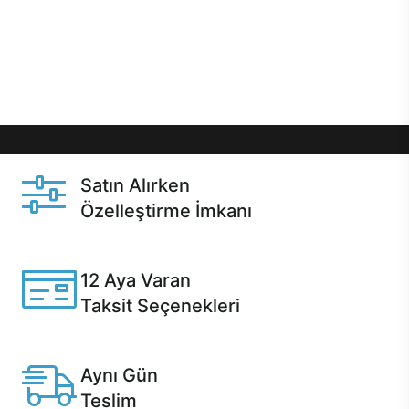
gibi özel fırsatlar Casper kullanıcılarını bekliyor.
Üstelik satın alma ve satın alma sonrasında hızlı
destek sayesinde Casper kullanıcıların her zaman
yanında!
Satın Alırken
Özelleştirme İmkanı
Casper ürünlerini satın alırken ihtiyacınıza göre
özelleştirebilirsiniz.
12 Aya Varan
Taksit Seçenekleri
Anlaşmalı kredi kartlarına 12 aya varan taksit seçenekleri
Casper'da.
Aynı Gün
Teslim