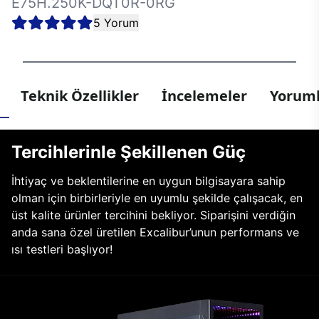
E75H.250K-DQT0R-0RG
5 Yorum
Teknik Özellikler
İncelemeler
Yoruml
Tercihlerinle Şekillenen Güç
İhtiyaç ve beklentilerine en uygun bilgisayara sahip
olman için birbirleriyle en uyumlu şekilde çalışacak, en
üst kalite ürünler tercihini bekliyor. Siparişini verdiğin
anda sana özel üretilen Excalibur’unun performans ve
ısı testleri başlıyor!