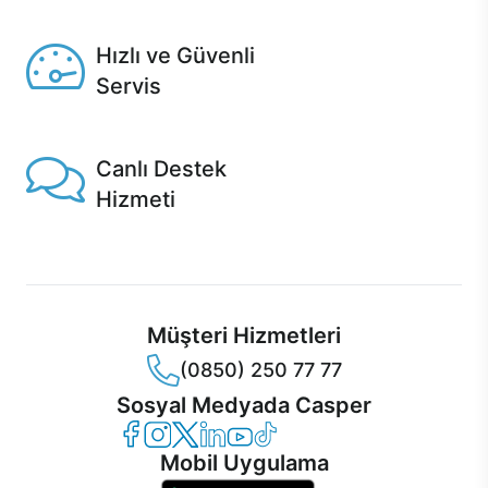
Seçili ürünlerde Aynı Gün Teslim!
Hızlı ve Güvenli
Servis
1 Saatte servis, Jet servis ve Turbo servis seçenekleri
Casper'da!
Canlı Destek
Hizmeti
Ürünlerinizle ilgili Casper Canlı Destek hizmeti her daim
sizinle.
Müşteri Hizmetleri
(0850) 250 77 77
Sosyal Medyada Casper
Casper Facebook
Casper Instagram
Casper Twitter
Casper LinkedIn
Casper YouTube
Casper TikTok
Mobil Uygulama