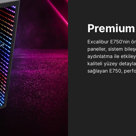
Premium 
Excalibur E750’nin ö
paneller, sistem bile
aydınlatma ile etkile
kaliteli yüzey detay
sağlayan E750, perfo