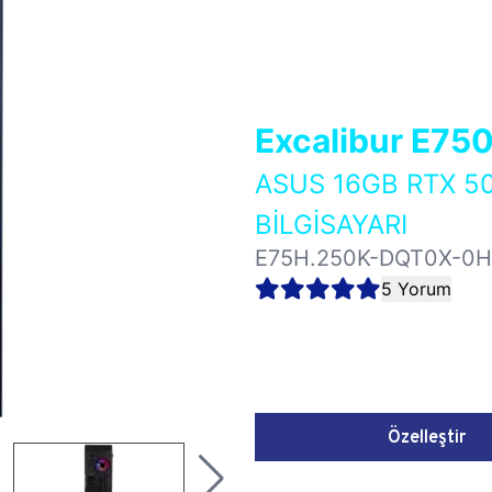
Excalibur E75
ASUS 16GB RTX 5
BİLGİSAYARI
E75H.250K-DQT0X-0H
5 Yorum
Özelleştir