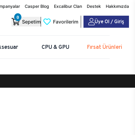
mpanyalar
Casper Blog
Excalibur Clan
Destek
Hakkımızda
0
Üye Ol / Giriş
Sepetim
Favorilerim
ksesuar
CPU & GPU
Fırsat Ürünleri