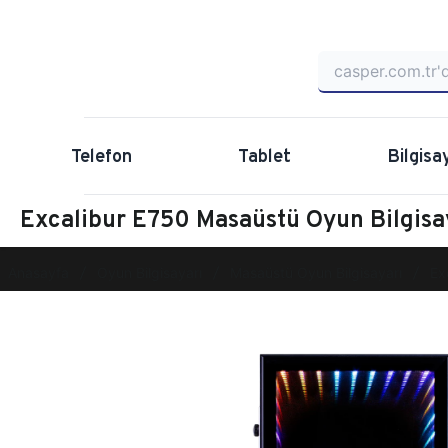
Telefon
Tablet
Bilgisa
Excalibur E750 Masaüstü Oyun Bilgi
Anasayfa
Oyun Bilgisayarı
Masaüstü Oyun Bilgisayarı
Ex