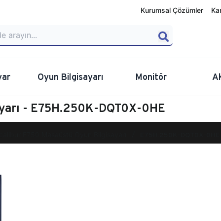
Kurumsal Çözümler
Ka
yar
Oyun Bilgisayarı
Monitör
A
sayarı - E75H.250K-DQT0X-0HE
calibur E750 Masaüstü Oyun Bilgisayarı
E75H.250K-DQT0X-0HE