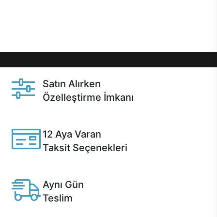
Üstelik satın alma ve satın alma sonrasında hızlı
destek sayesinde Casper kullanıcıların her zaman
yanında!
Satın Alırken
Özelleştirme İmkanı
Casper ürünlerini satın alırken ihtiyacınıza göre
özelleştirebilirsiniz.
12 Aya Varan
Taksit Seçenekleri
Anlaşmalı kredi kartlarına 12 aya varan taksit seçenekleri
Casper'da.
Aynı Gün
Teslim
Seçili ürünlerde Aynı Gün Teslim!