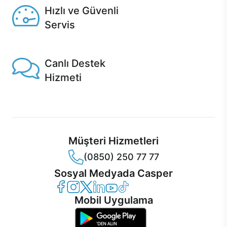
Hızlı ve Güvenli
Servis
1 Saatte servis, Jet servis ve Turbo servis seçenekleri
Casper'da!
Canlı Destek
Hizmeti
Ürünlerinizle ilgili Casper Canlı Destek hizmeti her daim
sizinle.
Müşteri Hizmetleri
(0850) 250 77 77
Sosyal Medyada Casper
Casper Facebook
Casper Instagram
Casper Twitter
Casper LinkedIn
Casper YouTube
Casper TikTok
Mobil Uygulama