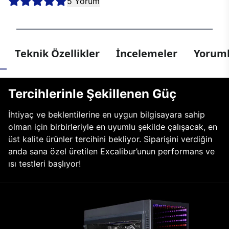
5 Yorum
Teknik Özellikler
İncelemeler
Yoruml
Tercihlerinle Şekillenen Güç
İhtiyaç ve beklentilerine en uygun bilgisayara sahip
olman için birbirleriyle en uyumlu şekilde çalışacak, en
üst kalite ürünler tercihini bekliyor. Siparişini verdiğin
anda sana özel üretilen Excalibur’unun performans ve
ısı testleri başlıyor!