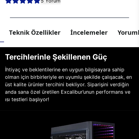
5 Yorum
Teknik Özellikler
İncelemeler
Yoruml
Tercihlerinle Şekillenen Güç
İhtiyaç ve beklentilerine en uygun bilgisayara sahip
olman için birbirleriyle en uyumlu şekilde çalışacak, en
üst kalite ürünler tercihini bekliyor. Siparişini verdiğin
anda sana özel üretilen Excalibur’unun performans ve
ısı testleri başlıyor!