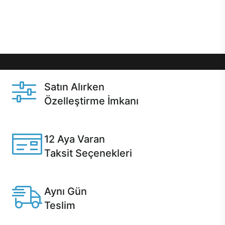
Üstelik satın alma ve satın alma sonrasında hızlı
destek sayesinde Casper kullanıcıların her zaman
yanında!
Satın Alırken
Özelleştirme İmkanı
Casper ürünlerini satın alırken ihtiyacınıza göre
özelleştirebilirsiniz.
12 Aya Varan
Taksit Seçenekleri
Anlaşmalı kredi kartlarına 12 aya varan taksit seçenekleri
Casper'da.
Aynı Gün
Teslim
Seçili ürünlerde Aynı Gün Teslim!