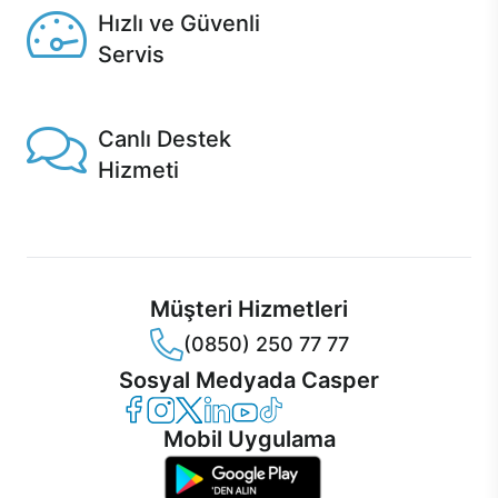
Hızlı ve Güvenli
Servis
1 Saatte servis, Jet servis ve Turbo servis seçenekleri
Casper'da!
Canlı Destek
Hizmeti
Ürünlerinizle ilgili Casper Canlı Destek hizmeti her daim
sizinle.
Müşteri Hizmetleri
(0850) 250 77 77
Sosyal Medyada Casper
Casper Facebook
Casper Instagram
Casper Twitter
Casper LinkedIn
Casper YouTube
Casper TikTok
Mobil Uygulama