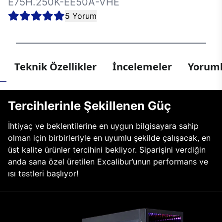
E75H.250K-EE50A-VHE
5 Yorum
Teknik Özellikler
İncelemeler
Yoruml
Tercihlerinle Şekillenen Güç
İhtiyaç ve beklentilerine en uygun bilgisayara sahip
olman için birbirleriyle en uyumlu şekilde çalışacak, en
üst kalite ürünler tercihini bekliyor. Siparişini verdiğin
anda sana özel üretilen Excalibur’unun performans ve
ısı testleri başlıyor!