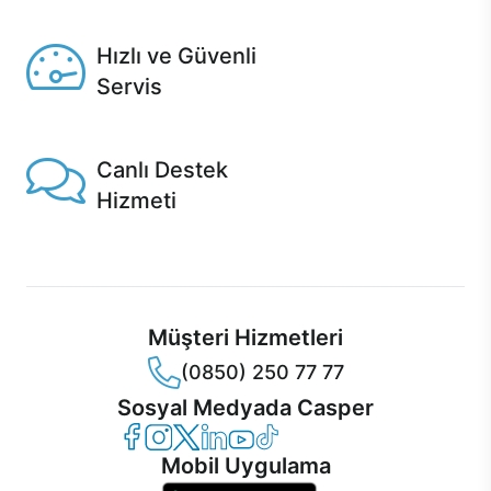
Seçili ürünlerde Aynı Gün Teslim!
Hızlı ve Güvenli
Servis
1 Saatte servis, Jet servis ve Turbo servis seçenekleri
Casper'da!
Canlı Destek
Hizmeti
Ürünlerinizle ilgili Casper Canlı Destek hizmeti her daim
sizinle.
Müşteri Hizmetleri
(0850) 250 77 77
Sosyal Medyada Casper
Casper Facebook
Casper Instagram
Casper Twitter
Casper LinkedIn
Casper YouTube
Casper TikTok
Mobil Uygulama