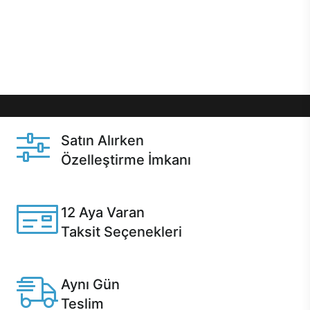
gibi özel fırsatlar Casper kullanıcılarını bekliyor.
Üstelik satın alma ve satın alma sonrasında hızlı
destek sayesinde Casper kullanıcıların her zaman
yanında!
Satın Alırken
Özelleştirme İmkanı
Casper ürünlerini satın alırken ihtiyacınıza göre
özelleştirebilirsiniz.
12 Aya Varan
Taksit Seçenekleri
Anlaşmalı kredi kartlarına 12 aya varan taksit seçenekleri
Casper'da.
Aynı Gün
Teslim