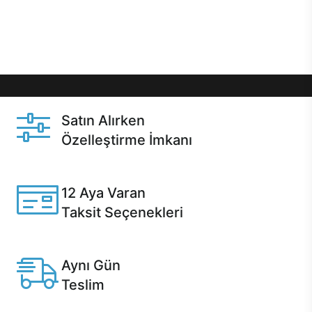
Üstelik satın alma ve satın alma sonrasında hızlı
destek sayesinde Casper kullanıcıların her zaman
yanında!
Satın Alırken
Özelleştirme İmkanı
Casper ürünlerini satın alırken ihtiyacınıza göre
özelleştirebilirsiniz.
12 Aya Varan
Taksit Seçenekleri
Anlaşmalı kredi kartlarına 12 aya varan taksit seçenekleri
Casper'da.
Aynı Gün
Teslim
Seçili ürünlerde Aynı Gün Teslim!