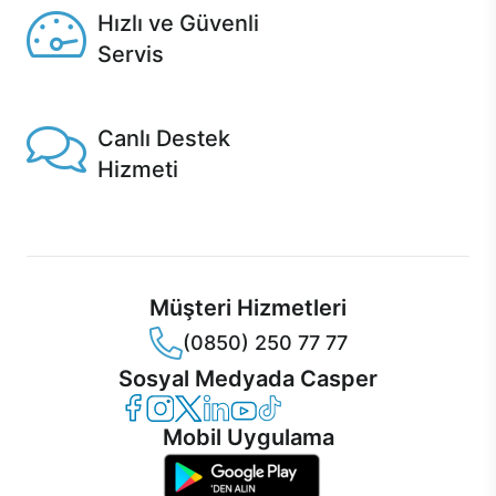
Hızlı ve Güvenli
Servis
1 Saatte servis, Jet servis ve Turbo servis seçenekleri
Casper'da!
Canlı Destek
Hizmeti
Ürünlerinizle ilgili Casper Canlı Destek hizmeti her daim
sizinle.
Müşteri Hizmetleri
(0850) 250 77 77
Sosyal Medyada Casper
Casper Facebook
Casper Instagram
Casper Twitter
Casper LinkedIn
Casper YouTube
Casper TikTok
Mobil Uygulama