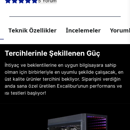
5 Yorum
Teknik Özellikler
İncelemeler
Yoruml
Tercihlerinle Şekillenen Güç
İhtiyaç ve beklentilerine en uygun bilgisayara sahip
olman için birbirleriyle en uyumlu şekilde çalışacak, en
üst kalite ürünler tercihini bekliyor. Siparişini verdiğin
anda sana özel üretilen Excalibur’unun performans ve
ısı testleri başlıyor!