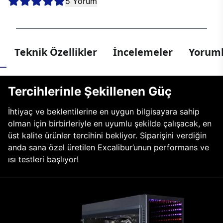
5 Yorum
Teknik Özellikler
İncelemeler
Yoruml
Tercihlerinle Şekillenen Güç
İhtiyaç ve beklentilerine en uygun bilgisayara sahip
olman için birbirleriyle en uyumlu şekilde çalışacak, en
üst kalite ürünler tercihini bekliyor. Siparişini verdiğin
anda sana özel üretilen Excalibur’unun performans ve
ısı testleri başlıyor!