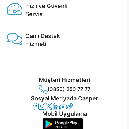
Hızlı ve Güvenli
Servis
1 Saatte servis, Jet servis ve Turbo servis seçenekleri
Casper'da!
Canlı Destek
Hizmeti
Ürünlerinizle ilgili Casper Canlı Destek hizmeti her daim
sizinle.
Müşteri Hizmetleri
(0850) 250 77 77
Sosyal Medyada Casper
Casper Facebook
Casper Instagram
Casper Twitter
Casper LinkedIn
Casper YouTube
Casper TikTok
Mobil Uygulama