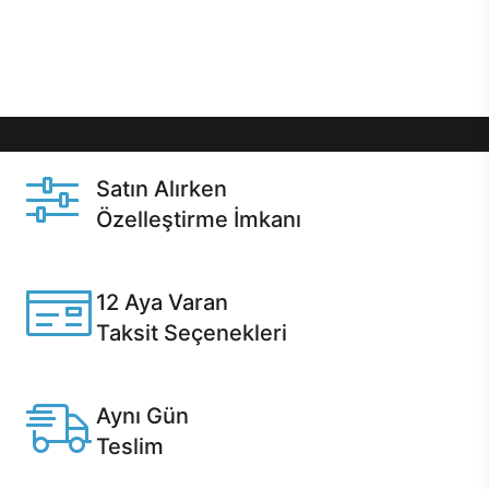
Üstelik satın alma ve satın alma sonrasında hızlı
destek sayesinde Casper kullanıcıların her zaman
yanında!
Satın Alırken
Özelleştirme İmkanı
Casper ürünlerini satın alırken ihtiyacınıza göre
özelleştirebilirsiniz.
12 Aya Varan
Taksit Seçenekleri
Anlaşmalı kredi kartlarına 12 aya varan taksit seçenekleri
Casper'da.
Aynı Gün
Teslim
Seçili ürünlerde Aynı Gün Teslim!