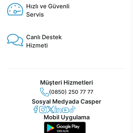
Hızlı ve Güvenli
Servis
1 Saatte servis, Jet servis ve Turbo servis seçenekleri
Casper'da!
Canlı Destek
Hizmeti
Ürünlerinizle ilgili Casper Canlı Destek hizmeti her daim
sizinle.
Müşteri Hizmetleri
(0850) 250 77 77
Sosyal Medyada Casper
Casper Facebook
Casper Instagram
Casper Twitter
Casper LinkedIn
Casper YouTube
Casper TikTok
Mobil Uygulama