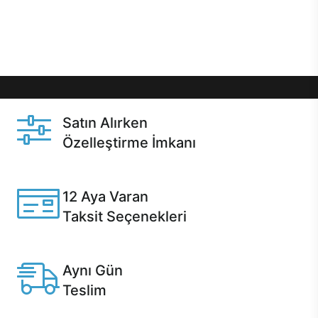
Üstelik satın alma ve satın alma sonrasında hızlı
destek sayesinde Casper kullanıcıların her zaman
yanında!
Satın Alırken
Özelleştirme İmkanı
Casper ürünlerini satın alırken ihtiyacınıza göre
özelleştirebilirsiniz.
12 Aya Varan
Taksit Seçenekleri
Anlaşmalı kredi kartlarına 12 aya varan taksit seçenekleri
Casper'da.
Aynı Gün
Teslim
Seçili ürünlerde Aynı Gün Teslim!