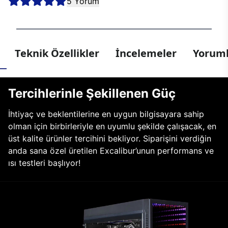
5 Yorum
Teknik Özellikler
İncelemeler
Yoruml
Tercihlerinle Şekillenen Güç
İhtiyaç ve beklentilerine en uygun bilgisayara sahip
olman için birbirleriyle en uyumlu şekilde çalışacak, en
üst kalite ürünler tercihini bekliyor. Siparişini verdiğin
anda sana özel üretilen Excalibur’unun performans ve
ısı testleri başlıyor!