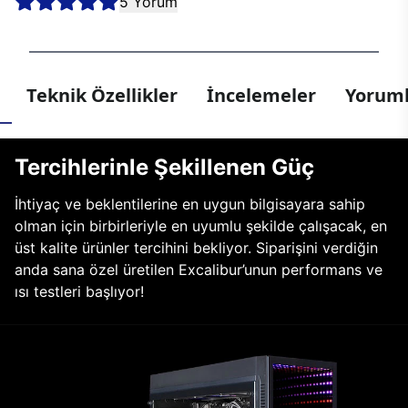
5 Yorum
Teknik Özellikler
İncelemeler
Yoruml
Tercihlerinle Şekillenen Güç
İhtiyaç ve beklentilerine en uygun bilgisayara sahip
olman için birbirleriyle en uyumlu şekilde çalışacak, en
üst kalite ürünler tercihini bekliyor. Siparişini verdiğin
anda sana özel üretilen Excalibur’unun performans ve
ısı testleri başlıyor!