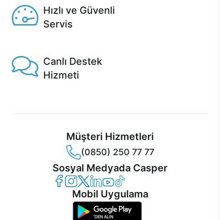
Hızlı ve Güvenli
Servis
1 Saatte servis, Jet servis ve Turbo servis seçenekleri
Casper'da!
Canlı Destek
Hizmeti
Ürünlerinizle ilgili Casper Canlı Destek hizmeti her daim
sizinle.
Müşteri Hizmetleri
(0850) 250 77 77
Sosyal Medyada Casper
Casper Facebook
Casper Instagram
Casper Twitter
Casper LinkedIn
Casper YouTube
Casper TikTok
Mobil Uygulama