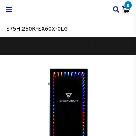
0
E75H.250K-EX60X-0LG
Oyun Bilgisayarı
Masaüstü Oyun Bilgisayarı
Excalibur