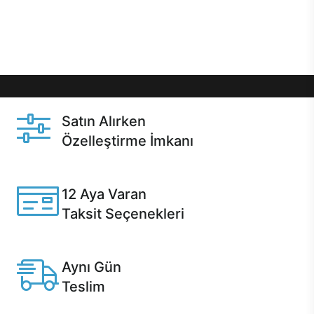
Üstelik satın alma ve satın alma sonrasında hızlı
destek sayesinde Casper kullanıcıların her zaman
yanında!
Satın Alırken
Özelleştirme İmkanı
Casper ürünlerini satın alırken ihtiyacınıza göre
özelleştirebilirsiniz.
12 Aya Varan
Taksit Seçenekleri
Anlaşmalı kredi kartlarına 12 aya varan taksit seçenekleri
Casper'da.
Aynı Gün
Teslim
Seçili ürünlerde Aynı Gün Teslim!