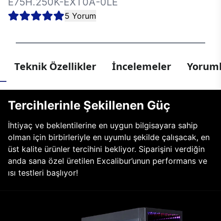
E75H.250K-EXT0A-0LE
5 Yorum
Teknik Özellikler
İncelemeler
Yoruml
Tercihlerinle Şekillenen Güç
İhtiyaç ve beklentilerine en uygun bilgisayara sahip
olman için birbirleriyle en uyumlu şekilde çalışacak, en
üst kalite ürünler tercihini bekliyor. Siparişini verdiğin
anda sana özel üretilen Excalibur’unun performans ve
ısı testleri başlıyor!