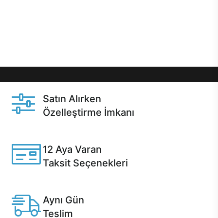
gibi özel fırsatlar Casper kullanıcılarını bekliyor.
Üstelik satın alma ve satın alma sonrasında hızlı
destek sayesinde Casper kullanıcıların her zaman
yanında!
Satın Alırken
Özelleştirme İmkanı
Casper ürünlerini satın alırken ihtiyacınıza göre
özelleştirebilirsiniz.
12 Aya Varan
Taksit Seçenekleri
Anlaşmalı kredi kartlarına 12 aya varan taksit seçenekleri
Casper'da.
Aynı Gün
Teslim