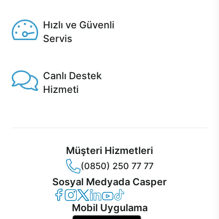
Seçili ürünlerde Aynı Gün Teslim!
Hızlı ve Güvenli
Servis
1 Saatte servis, Jet servis ve Turbo servis seçenekleri
Casper'da!
Canlı Destek
Hizmeti
Ürünlerinizle ilgili Casper Canlı Destek hizmeti her daim
sizinle.
Müşteri Hizmetleri
(0850) 250 77 77
Sosyal Medyada Casper
Casper Facebook
Casper Instagram
Casper Twitter
Casper LinkedIn
Casper YouTube
Casper TikTok
Mobil Uygulama