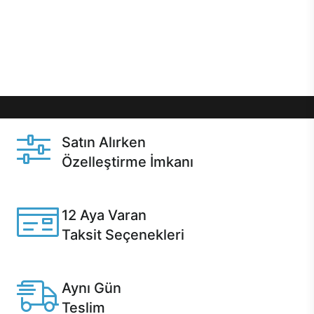
gibi özel fırsatlar Casper kullanıcılarını bekliyor.
Üstelik satın alma ve satın alma sonrasında hızlı
destek sayesinde Casper kullanıcıların her zaman
yanında!
Satın Alırken
Özelleştirme İmkanı
Casper ürünlerini satın alırken ihtiyacınıza göre
özelleştirebilirsiniz.
12 Aya Varan
Taksit Seçenekleri
Anlaşmalı kredi kartlarına 12 aya varan taksit seçenekleri
Casper'da.
Aynı Gün
Teslim