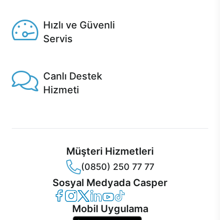
Seçili ürünlerde Aynı Gün Teslim!
Hızlı ve Güvenli
Servis
1 Saatte servis, Jet servis ve Turbo servis seçenekleri
Casper'da!
Canlı Destek
Hizmeti
Ürünlerinizle ilgili Casper Canlı Destek hizmeti her daim
sizinle.
Müşteri Hizmetleri
(0850) 250 77 77
Sosyal Medyada Casper
Casper Facebook
Casper Instagram
Casper Twitter
Casper LinkedIn
Casper YouTube
Casper TikTok
Mobil Uygulama