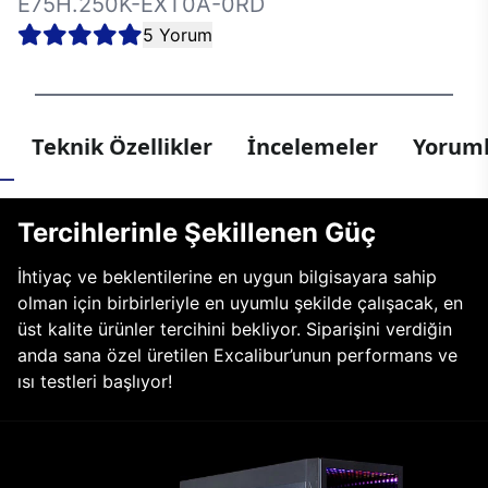
E75H.250K-EXT0A-0RD
5 Yorum
Teknik Özellikler
İncelemeler
Yoruml
Tercihlerinle Şekillenen Güç
İhtiyaç ve beklentilerine en uygun bilgisayara sahip
olman için birbirleriyle en uyumlu şekilde çalışacak, en
üst kalite ürünler tercihini bekliyor. Siparişini verdiğin
anda sana özel üretilen Excalibur’unun performans ve
ısı testleri başlıyor!