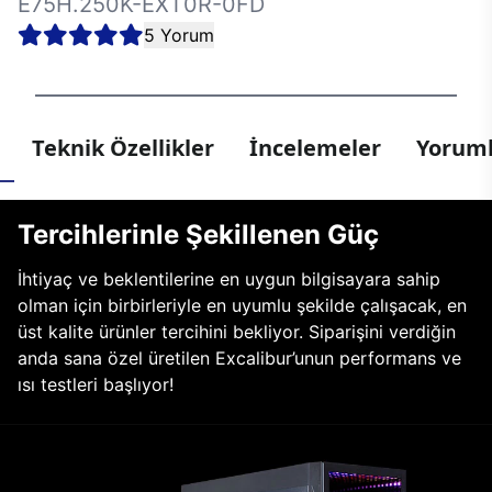
E75H.250K-EXT0R-0FD
5 Yorum
Teknik Özellikler
İncelemeler
Yoruml
Tercihlerinle Şekillenen Güç
İhtiyaç ve beklentilerine en uygun bilgisayara sahip
olman için birbirleriyle en uyumlu şekilde çalışacak, en
üst kalite ürünler tercihini bekliyor. Siparişini verdiğin
anda sana özel üretilen Excalibur’unun performans ve
ısı testleri başlıyor!