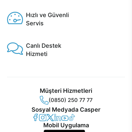
Seçili ürünlerde Aynı Gün Teslim!
Hızlı ve Güvenli
Servis
1 Saatte servis, Jet servis ve Turbo servis seçenekleri
Casper'da!
Canlı Destek
Hizmeti
Ürünlerinizle ilgili Casper Canlı Destek hizmeti her daim
sizinle.
Müşteri Hizmetleri
(0850) 250 77 77
Sosyal Medyada Casper
Casper Facebook
Casper Instagram
Casper Twitter
Casper LinkedIn
Casper YouTube
Casper TikTok
Mobil Uygulama