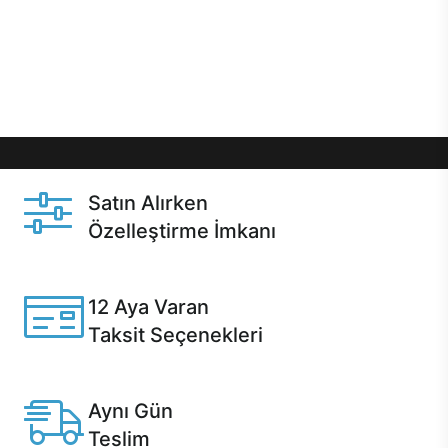
gibi özel fırsatlar Casper kullanıcılarını bekliyor.
Üstelik satın alma ve satın alma sonrasında hızlı
destek sayesinde Casper kullanıcıların her zaman
yanında!
Satın Alırken
Özelleştirme İmkanı
Casper ürünlerini satın alırken ihtiyacınıza göre
özelleştirebilirsiniz.
12 Aya Varan
Taksit Seçenekleri
Anlaşmalı kredi kartlarına 12 aya varan taksit seçenekleri
Casper'da.
Aynı Gün
Teslim