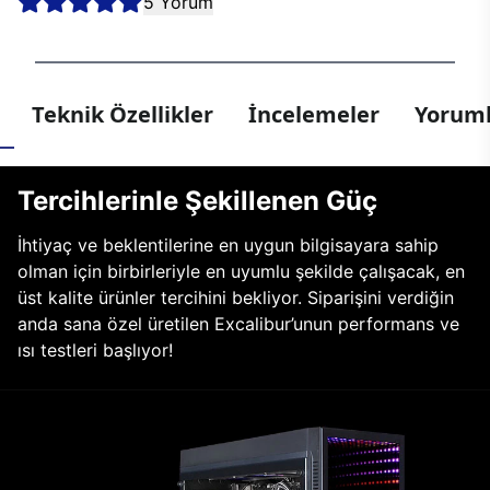
5 Yorum
Teknik Özellikler
İncelemeler
Yoruml
Tercihlerinle Şekillenen Güç
İhtiyaç ve beklentilerine en uygun bilgisayara sahip
olman için birbirleriyle en uyumlu şekilde çalışacak, en
üst kalite ürünler tercihini bekliyor. Siparişini verdiğin
anda sana özel üretilen Excalibur’unun performans ve
ısı testleri başlıyor!