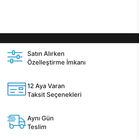
Üstelik satın alma ve satın alma sonrasında hızlı
destek sayesinde Casper kullanıcıların her zaman
yanında!
Satın Alırken
Özelleştirme İmkanı
Casper ürünlerini satın alırken ihtiyacınıza göre
özelleştirebilirsiniz.
12 Aya Varan
Taksit Seçenekleri
Anlaşmalı kredi kartlarına 12 aya varan taksit seçenekleri
Casper'da.
Aynı Gün
Teslim
Seçili ürünlerde Aynı Gün Teslim!