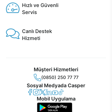
Hızlı ve Güvenli
Servis
1 Saatte servis, Jet servis ve Turbo servis seçenekleri
Casper'da!
Canlı Destek
Hizmeti
Ürünlerinizle ilgili Casper Canlı Destek hizmeti her daim
sizinle.
Müşteri Hizmetleri
(0850) 250 77 77
Sosyal Medyada Casper
Casper Facebook
Casper Instagram
Casper Twitter
Casper LinkedIn
Casper YouTube
Casper TikTok
Mobil Uygulama