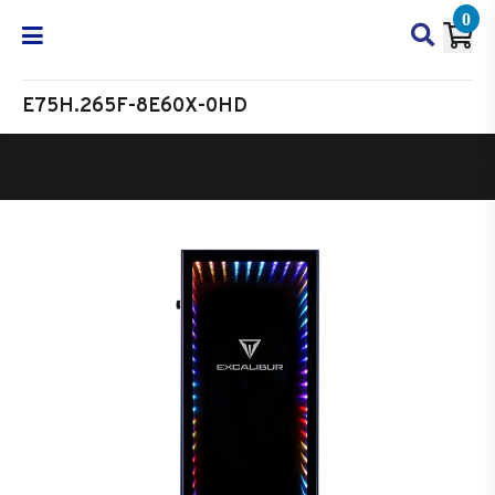
0
E75H.265F-8E60X-0HD
Oyun Bilgisayarı
Masaüstü Oyun Bilgisayarı
Excalibur