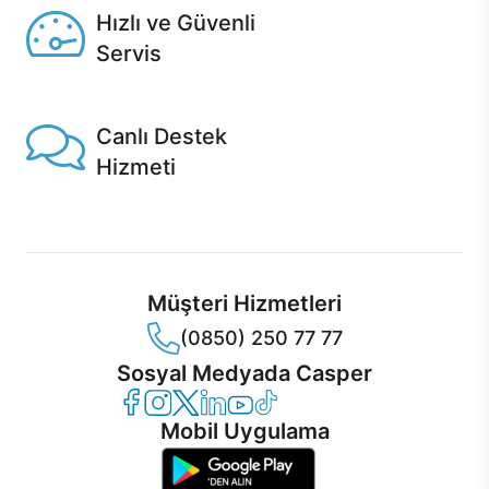
Hızlı ve Güvenli
Servis
1 Saatte servis, Jet servis ve Turbo servis seçenekleri
Casper'da!
Canlı Destek
Hizmeti
Ürünlerinizle ilgili Casper Canlı Destek hizmeti her daim
sizinle.
Müşteri Hizmetleri
(0850) 250 77 77
Sosyal Medyada Casper
Casper Facebook
Casper Instagram
Casper Twitter
Casper LinkedIn
Casper YouTube
Casper TikTok
Mobil Uygulama