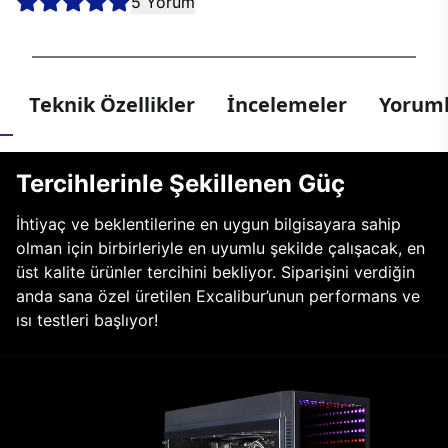
5 Yorum
Teknik Özellikler
İncelemeler
Yoruml
Tercihlerinle Şekillenen Güç
İhtiyaç ve beklentilerine en uygun bilgisayara sahip
olman için birbirleriyle en uyumlu şekilde çalışacak, en
üst kalite ürünler tercihini bekliyor. Siparişini verdiğin
anda sana özel üretilen Excalibur’unun performans ve
ısı testleri başlıyor!