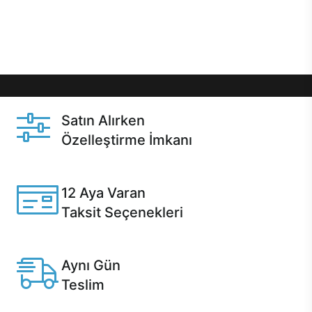
Üstelik satın alma ve satın alma sonrasında hızlı
destek sayesinde Casper kullanıcıların her zaman
yanında!
Satın Alırken
Özelleştirme İmkanı
Casper ürünlerini satın alırken ihtiyacınıza göre
özelleştirebilirsiniz.
12 Aya Varan
Taksit Seçenekleri
Anlaşmalı kredi kartlarına 12 aya varan taksit seçenekleri
Casper'da.
Aynı Gün
Teslim
Seçili ürünlerde Aynı Gün Teslim!