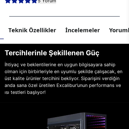
5 Yorum
Teknik Özellikler
İncelemeler
Yoruml
Tercihlerinle Şekillenen Güç
İhtiyaç ve beklentilerine en uygun bilgisayara sahip
olman için birbirleriyle en uyumlu şekilde çalışacak, en
üst kalite ürünler tercihini bekliyor. Siparişini verdiğin
anda sana özel üretilen Excalibur’unun performans ve
ısı testleri başlıyor!