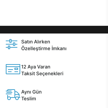
Üstelik satın alma ve satın alma sonrasında hızlı
destek sayesinde Casper kullanıcıların her zaman
yanında!
Satın Alırken
Özelleştirme İmkanı
Casper ürünlerini satın alırken ihtiyacınıza göre
özelleştirebilirsiniz.
12 Aya Varan
Taksit Seçenekleri
Anlaşmalı kredi kartlarına 12 aya varan taksit seçenekleri
Casper'da.
Aynı Gün
Teslim
Seçili ürünlerde Aynı Gün Teslim!