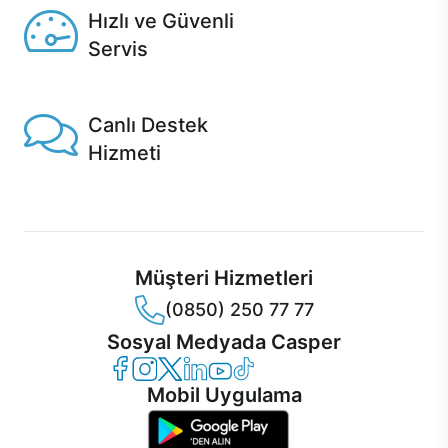
Hızlı ve Güvenli
Servis
1 Saatte servis, Jet servis ve Turbo servis seçenekleri
Casper'da!
Canlı Destek
Hizmeti
Ürünlerinizle ilgili Casper Canlı Destek hizmeti her daim
sizinle.
Müşteri Hizmetleri
(0850) 250 77 77
Sosyal Medyada Casper
Casper Facebook
Casper Instagram
Casper Twitter
Casper LinkedIn
Casper YouTube
Casper TikTok
Mobil Uygulama