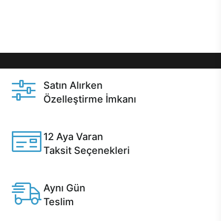
Üstelik satın alma ve satın alma sonrasında hızlı
destek sayesinde Casper kullanıcıların her zaman
yanında!
Satın Alırken
Özelleştirme İmkanı
Casper ürünlerini satın alırken ihtiyacınıza göre
özelleştirebilirsiniz.
12 Aya Varan
Taksit Seçenekleri
Anlaşmalı kredi kartlarına 12 aya varan taksit seçenekleri
Casper'da.
Aynı Gün
Teslim
Seçili ürünlerde Aynı Gün Teslim!