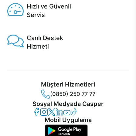
Hızlı ve Güvenli
Servis
1 Saatte servis, Jet servis ve Turbo servis seçenekleri
Casper'da!
Canlı Destek
Hizmeti
Ürünlerinizle ilgili Casper Canlı Destek hizmeti her daim
sizinle.
Müşteri Hizmetleri
(0850) 250 77 77
Sosyal Medyada Casper
Casper Facebook
Casper Instagram
Casper Twitter
Casper LinkedIn
Casper YouTube
Casper TikTok
Mobil Uygulama