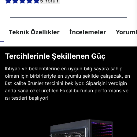
5 Yorum
Teknik Özellikler
İncelemeler
Yoruml
Tercihlerinle Şekillenen Güç
İhtiyaç ve beklentilerine en uygun bilgisayara sahip
olman için birbirleriyle en uyumlu şekilde çalışacak, en
üst kalite ürünler tercihini bekliyor. Siparişini verdiğin
anda sana özel üretilen Excalibur’unun performans ve
ısı testleri başlıyor!