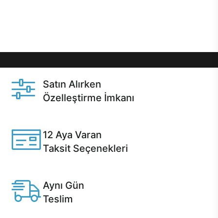
Üstelik satın alma ve satın alma sonrasında hızlı
destek sayesinde Casper kullanıcıların her zaman
yanında!
Satın Alırken
Özelleştirme İmkanı
Casper ürünlerini satın alırken ihtiyacınıza göre
özelleştirebilirsiniz.
12 Aya Varan
Taksit Seçenekleri
Anlaşmalı kredi kartlarına 12 aya varan taksit seçenekleri
Casper'da.
Aynı Gün
Teslim
Seçili ürünlerde Aynı Gün Teslim!