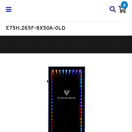
0
E75H.265F-8X50A-0LD
Oyun Bilgisayarı
Masaüstü Oyun Bilgisayarı
Excalibur