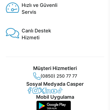
Hızlı ve Güvenli
Servis
1 Saatte servis, Jet servis ve Turbo servis seçenekleri
Casper'da!
Canlı Destek
Hizmeti
Ürünlerinizle ilgili Casper Canlı Destek hizmeti her daim
sizinle.
Müşteri Hizmetleri
(0850) 250 77 77
Sosyal Medyada Casper
Casper Facebook
Casper Instagram
Casper Twitter
Casper LinkedIn
Casper YouTube
Casper TikTok
Mobil Uygulama