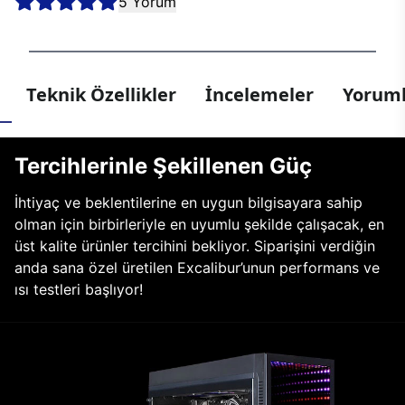
5 Yorum
Teknik Özellikler
İncelemeler
Yoruml
Tercihlerinle Şekillenen Güç
İhtiyaç ve beklentilerine en uygun bilgisayara sahip
olman için birbirleriyle en uyumlu şekilde çalışacak, en
üst kalite ürünler tercihini bekliyor. Siparişini verdiğin
anda sana özel üretilen Excalibur’unun performans ve
ısı testleri başlıyor!