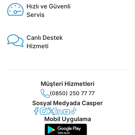
Hızlı ve Güvenli
Servis
1 Saatte servis, Jet servis ve Turbo servis seçenekleri
Casper'da!
Canlı Destek
Hizmeti
Ürünlerinizle ilgili Casper Canlı Destek hizmeti her daim
sizinle.
Müşteri Hizmetleri
(0850) 250 77 77
Sosyal Medyada Casper
Casper Facebook
Casper Instagram
Casper Twitter
Casper LinkedIn
Casper YouTube
Casper TikTok
Mobil Uygulama