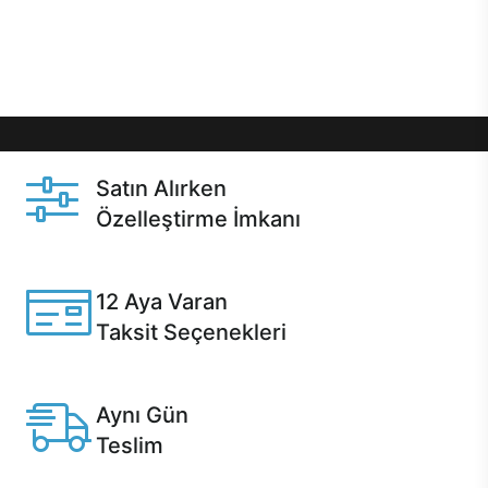
Üstelik satın alma ve satın alma sonrasında hızlı
destek sayesinde Casper kullanıcıların her zaman
yanında!
Satın Alırken
Özelleştirme İmkanı
Casper ürünlerini satın alırken ihtiyacınıza göre
özelleştirebilirsiniz.
12 Aya Varan
Taksit Seçenekleri
Anlaşmalı kredi kartlarına 12 aya varan taksit seçenekleri
Casper'da.
Aynı Gün
Teslim
Seçili ürünlerde Aynı Gün Teslim!