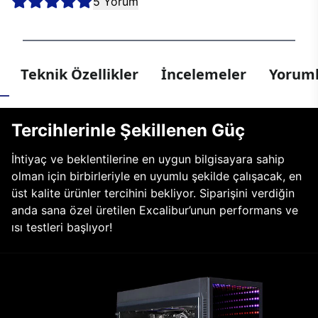
5 Yorum
Teknik Özellikler
İncelemeler
Yoruml
Tercihlerinle Şekillenen Güç
İhtiyaç ve beklentilerine en uygun bilgisayara sahip
olman için birbirleriyle en uyumlu şekilde çalışacak, en
üst kalite ürünler tercihini bekliyor. Siparişini verdiğin
anda sana özel üretilen Excalibur’unun performans ve
ısı testleri başlıyor!