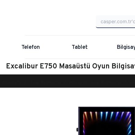
Telefon
Tablet
Bilgisa
Excalibur E750 Masaüstü Oyun Bilgis
Anasayfa
Oyun Bilgisayarı
Masaüstü Oyun Bilgisayarı
Ex