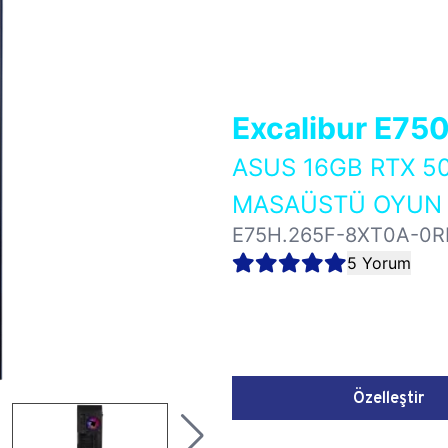
Excalibur E75
ASUS 16GB RTX 5
MASAÜSTÜ OYUN B
E75H.265F-8XT0A-0R
5 Yorum
Özelleştir