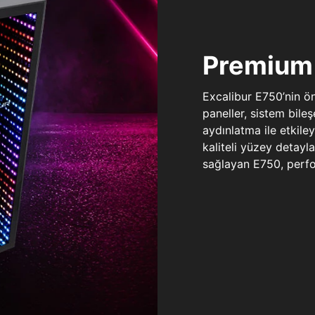
Premium 
Excalibur E750’nin ö
paneller, sistem bile
aydınlatma ile etkile
kaliteli yüzey detay
sağlayan E750, perfo