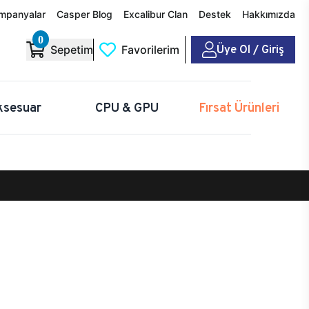
mpanyalar
Casper Blog
Excalibur Clan
Destek
Hakkımızda
0
Üye Ol / Giriş
Sepetim
Favorilerim
ksesuar
CPU & GPU
Fırsat Ürünleri