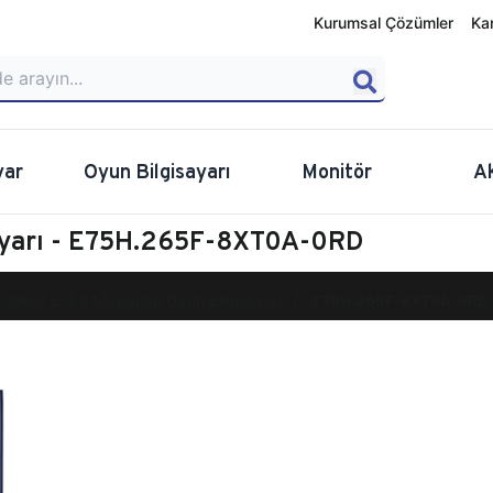
Kurumsal Çözümler
Ka
yar
Oyun Bilgisayarı
Monitör
A
ayarı - E75H.265F-8XT0A-0RD
calibur E750 Masaüstü Oyun Bilgisayarı
E75H.265F-8XT0A-0RD