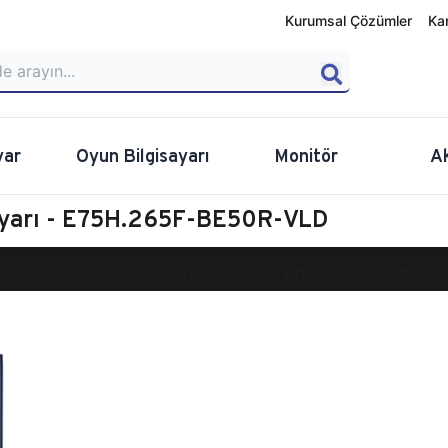
Kurumsal Çözümler
Ka
yar
Oyun Bilgisayarı
Monitör
A
ayarı - E75H.265F-BE50R-VLD
calibur E750 Masaüstü Oyun Bilgisayarı
E75H.265F-BE50R-VLD