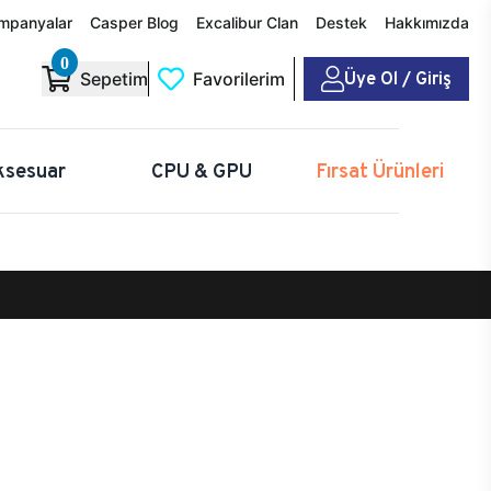
mpanyalar
Casper Blog
Excalibur Clan
Destek
Hakkımızda
0
Üye Ol / Giriş
Sepetim
Favorilerim
ksesuar
CPU & GPU
Fırsat Ürünleri