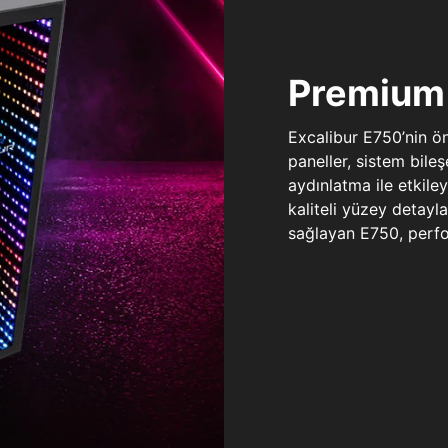
Premium 
Excalibur E750’nin ö
paneller, sistem bile
aydınlatma ile etkile
kaliteli yüzey detay
sağlayan E750, perfo