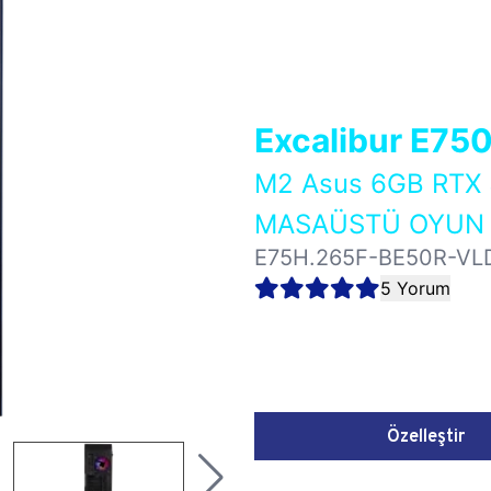
Excalibur E75
M2 Asus 6GB RTX
MASAÜSTÜ OYUN B
E75H.265F-BE50R-VL
5 Yorum
Özelleştir