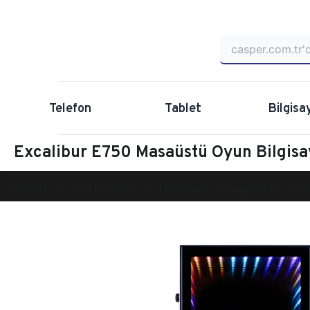
Telefon
Tablet
Bilgisa
Excalibur E750 Masaüstü Oyun Bilgis
Anasayfa
Oyun Bilgisayarı
Masaüstü Oyun Bilgisayarı
Ex