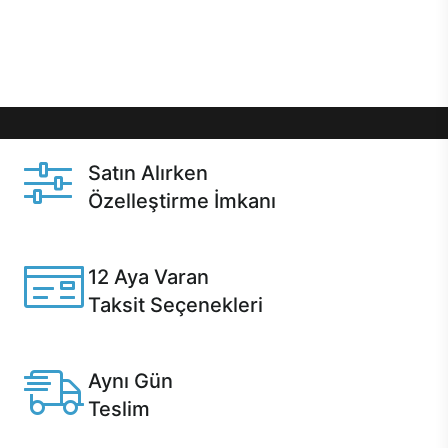
Üstelik satın alma ve satın alma sonrasında hızlı
destek sayesinde Casper kullanıcıların her zaman
yanında!
Satın Alırken
Özelleştirme İmkanı
Casper ürünlerini satın alırken ihtiyacınıza göre
özelleştirebilirsiniz.
12 Aya Varan
Taksit Seçenekleri
Anlaşmalı kredi kartlarına 12 aya varan taksit seçenekleri
Casper'da.
Aynı Gün
Teslim
Seçili ürünlerde Aynı Gün Teslim!