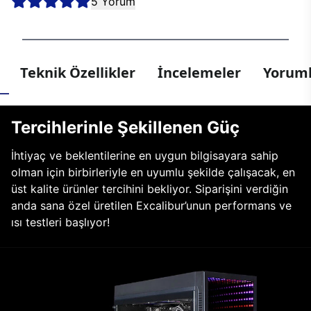
5 Yorum
Teknik Özellikler
İncelemeler
Yoruml
Tercihlerinle Şekillenen Güç
İhtiyaç ve beklentilerine en uygun bilgisayara sahip
olman için birbirleriyle en uyumlu şekilde çalışacak, en
üst kalite ürünler tercihini bekliyor. Siparişini verdiğin
anda sana özel üretilen Excalibur’unun performans ve
ısı testleri başlıyor!