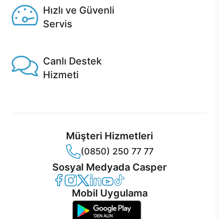
Hızlı ve Güvenli
Servis
1 Saatte servis, Jet servis ve Turbo servis seçenekleri
Casper'da!
Canlı Destek
Hizmeti
Ürünlerinizle ilgili Casper Canlı Destek hizmeti her daim
sizinle.
Müşteri Hizmetleri
(0850) 250 77 77
Sosyal Medyada Casper
Casper Facebook
Casper Instagram
Casper Twitter
Casper LinkedIn
Casper YouTube
Casper TikTok
Mobil Uygulama