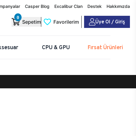
mpanyalar
Casper Blog
Excalibur Clan
Destek
Hakkımızda
0
Üye Ol / Giriş
Sepetim
Favorilerim
ksesuar
CPU & GPU
Fırsat Ürünleri