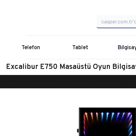
Telefon
Tablet
Bilgisa
Excalibur E750 Masaüstü Oyun Bilgi
Anasayfa
Oyun Bilgisayarı
Masaüstü Oyun Bilgisayarı
Ex