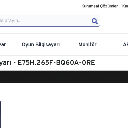
Kurumsal Çözümler
Ka
yar
Oyun Bilgisayarı
Monitör
A
sayarı - E75H.265F-BQ60A-0RE
calibur E750 Masaüstü Oyun Bilgisayarı
E75H.265F-BQ60A-0RE