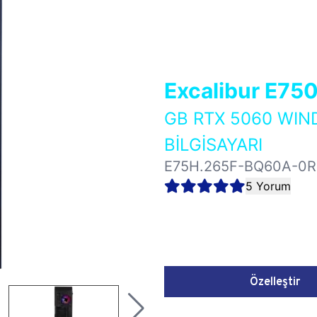
Excalibur E75
GB RTX 5060 WI
BİLGİSAYARI
E75H.265F-BQ60A-0R
5 Yorum
Özelleştir