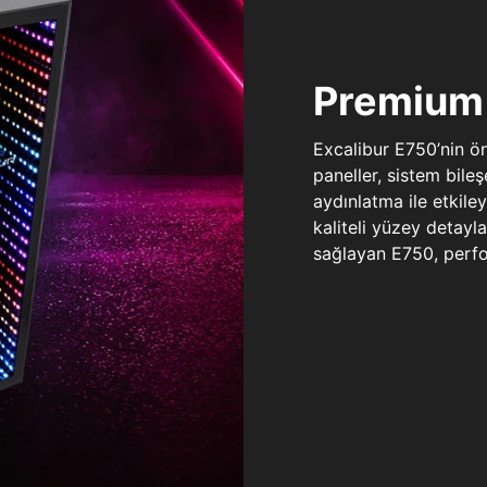
Premium 
Excalibur E750’nin ö
paneller, sistem bile
aydınlatma ile etkile
kaliteli yüzey detay
sağlayan E750, perfo