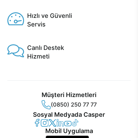
Seçili ürünlerde Aynı Gün Teslim!
Hızlı ve Güvenli
Servis
1 Saatte servis, Jet servis ve Turbo servis seçenekleri
Casper'da!
Canlı Destek
Hizmeti
Ürünlerinizle ilgili Casper Canlı Destek hizmeti her daim
sizinle.
Müşteri Hizmetleri
(0850) 250 77 77
Sosyal Medyada Casper
Casper Facebook
Casper Instagram
Casper Twitter
Casper LinkedIn
Casper YouTube
Casper TikTok
Mobil Uygulama