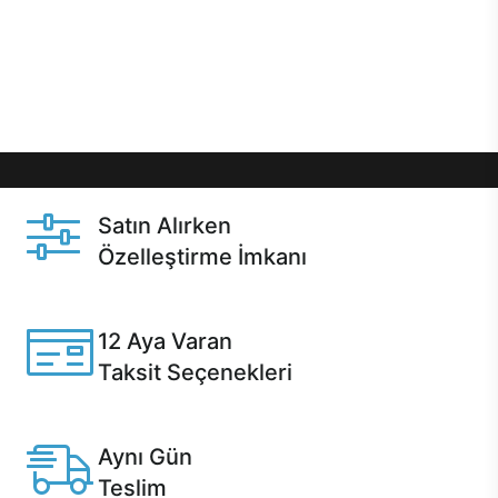
gibi özel fırsatlar Casper kullanıcılarını bekliyor.
Üstelik satın alma ve satın alma sonrasında hızlı
destek sayesinde Casper kullanıcıların her zaman
yanında!
Satın Alırken
Özelleştirme İmkanı
Casper ürünlerini satın alırken ihtiyacınıza göre
özelleştirebilirsiniz.
12 Aya Varan
Taksit Seçenekleri
Anlaşmalı kredi kartlarına 12 aya varan taksit seçenekleri
Casper'da.
Aynı Gün
Teslim