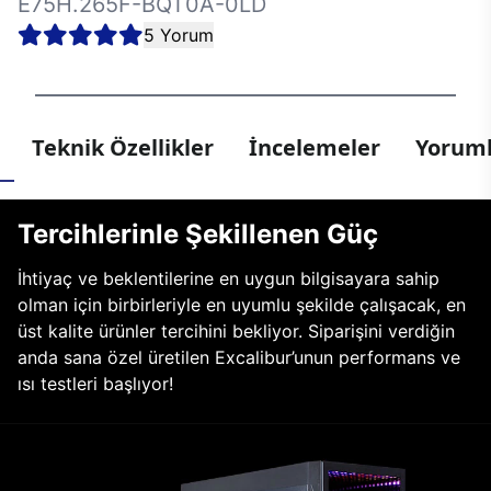
E75H.265F-BQT0A-0LD
5 Yorum
Teknik Özellikler
İncelemeler
Yoruml
Tercihlerinle Şekillenen Güç
İhtiyaç ve beklentilerine en uygun bilgisayara sahip
olman için birbirleriyle en uyumlu şekilde çalışacak, en
üst kalite ürünler tercihini bekliyor. Siparişini verdiğin
anda sana özel üretilen Excalibur’unun performans ve
ısı testleri başlıyor!