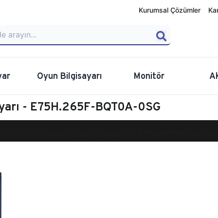
Kurumsal Çözümler
Ka
yar
Oyun Bilgisayarı
Monitör
A
ayarı - E75H.265F-BQT0A-0SG
calibur E750 Masaüstü Oyun Bilgisayarı
E75H.265F-BQT0A-0SG