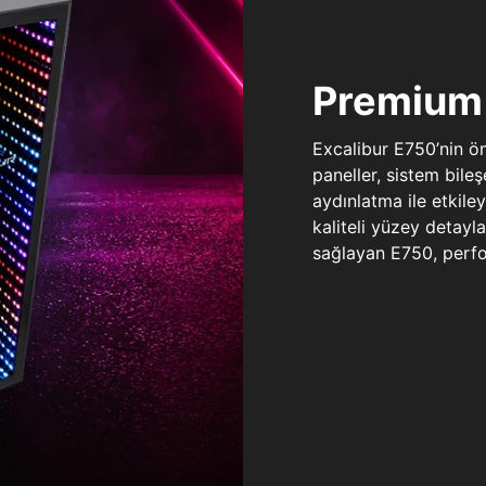
Premium 
Excalibur E750’nin ö
paneller, sistem bile
aydınlatma ile etkile
kaliteli yüzey detay
sağlayan E750, perfo