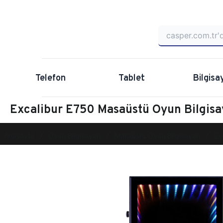
Telefon
Tablet
Bilgisa
Excalibur E750 Masaüstü Oyun Bilgis
Anasayfa
Oyun Bilgisayarı
Masaüstü Oyun Bilgisayarı
Ex