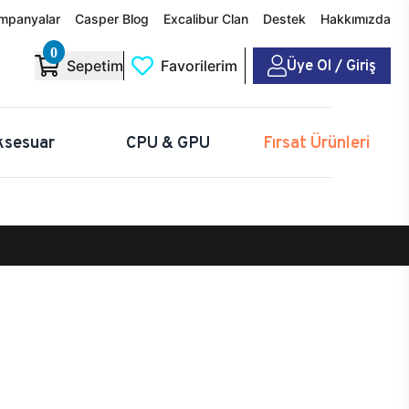
mpanyalar
Casper Blog
Excalibur Clan
Destek
Hakkımızda
0
Üye Ol / Giriş
Sepetim
Favorilerim
ksesuar
CPU & GPU
Fırsat Ürünleri