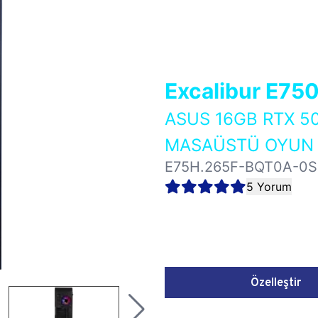
Excalibur E75
ASUS 16GB RTX 5
MASAÜSTÜ OYUN B
E75H.265F-BQT0A-0
5 Yorum
Özelleştir