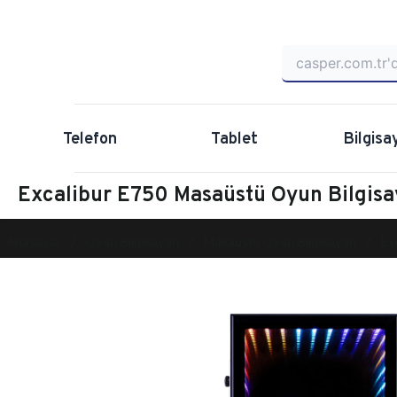
Telefon
Tablet
Bilgisa
Excalibur E750 Masaüstü Oyun Bilgi
Anasayfa
Oyun Bilgisayarı
Masaüstü Oyun Bilgisayarı
Ex