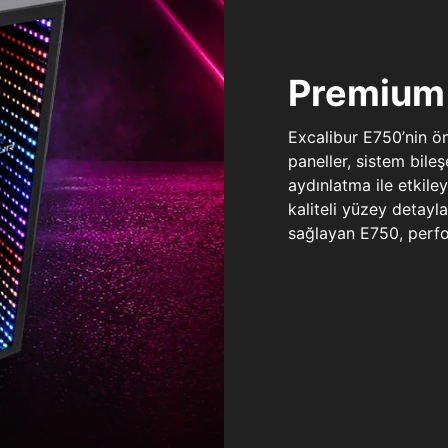
Premium 
Excalibur E750’nin ö
paneller, sistem bile
aydınlatma ile etkile
kaliteli yüzey detay
sağlayan E750, perfo