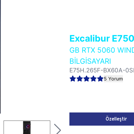
Excalibur E75
GB RTX 5060 WI
BİLGİSAYARI
E75H.265F-BX60A-0S
5 Yorum
Özelleştir