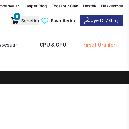
mpanyalar
Casper Blog
Excalibur Clan
Destek
Hakkımızda
0
Üye Ol / Giriş
Sepetim
Favorilerim
ksesuar
CPU & GPU
Fırsat Ürünleri