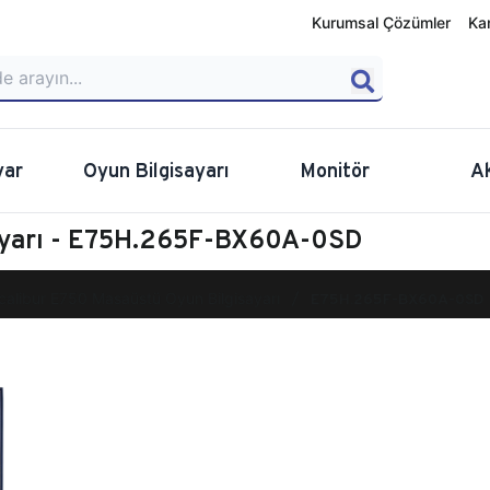
Kurumsal Çözümler
Ka
yar
Oyun Bilgisayarı
Monitör
A
sayarı - E75H.265F-BX60A-0SD
calibur E750 Masaüstü Oyun Bilgisayarı
E75H.265F-BX60A-0SD