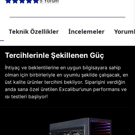
5 Yorum
Teknik Özellikler
İncelemeler
Yoruml
Tercihlerinle Şekillenen Güç
İhtiyaç ve beklentilerine en uygun bilgisayara sahip
olman için birbirleriyle en uyumlu şekilde çalışacak, en
üst kalite ürünler tercihini bekliyor. Siparişini verdiğin
anda sana özel üretilen Excalibur’unun performans ve
ısı testleri başlıyor!