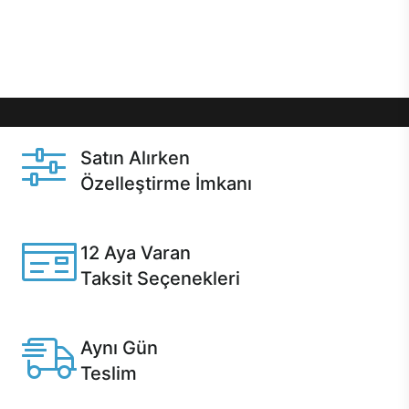
Üstelik satın alma ve satın alma sonrasında hızlı
destek sayesinde Casper kullanıcıların her zaman
yanında!
Satın Alırken
Özelleştirme İmkanı
Casper ürünlerini satın alırken ihtiyacınıza göre
özelleştirebilirsiniz.
12 Aya Varan
Taksit Seçenekleri
Anlaşmalı kredi kartlarına 12 aya varan taksit seçenekleri
Casper'da.
Aynı Gün
Teslim
Seçili ürünlerde Aynı Gün Teslim!