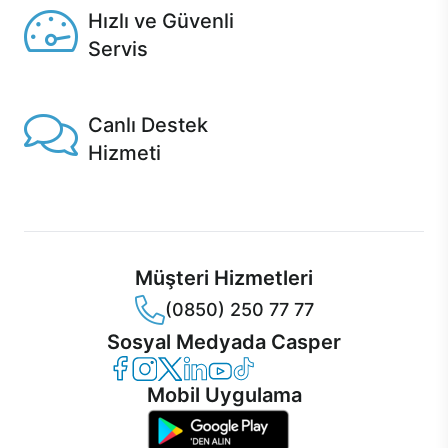
Hızlı ve Güvenli
Servis
1 Saatte servis, Jet servis ve Turbo servis seçenekleri
Casper'da!
Canlı Destek
Hizmeti
Ürünlerinizle ilgili Casper Canlı Destek hizmeti her daim
sizinle.
Müşteri Hizmetleri
(0850) 250 77 77
Sosyal Medyada Casper
Casper Facebook
Casper Instagram
Casper Twitter
Casper LinkedIn
Casper YouTube
Casper TikTok
Mobil Uygulama