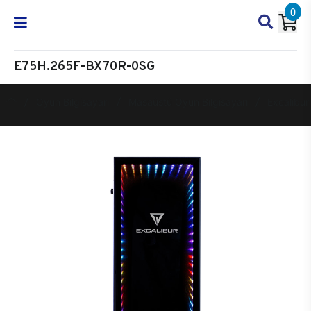
0
E75H.265F-BX70R-0SG
Oyun Bilgisayarı
Masaüstü Oyun Bilgisayarı
Excalibur