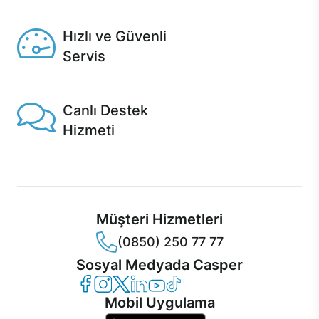
Seçili ürünlerde Aynı Gün Teslim!
Hızlı ve Güvenli
Servis
1 Saatte servis, Jet servis ve Turbo servis seçenekleri
Casper'da!
Canlı Destek
Hizmeti
Ürünlerinizle ilgili Casper Canlı Destek hizmeti her daim
sizinle.
Müşteri Hizmetleri
(0850) 250 77 77
Sosyal Medyada Casper
Casper Facebook
Casper Instagram
Casper Twitter
Casper LinkedIn
Casper YouTube
Casper TikTok
Mobil Uygulama