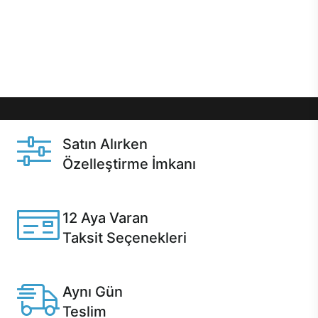
gibi özel fırsatlar Casper kullanıcılarını bekliyor.
Üstelik satın alma ve satın alma sonrasında hızlı
destek sayesinde Casper kullanıcıların her zaman
yanında!
Satın Alırken
Özelleştirme İmkanı
Casper ürünlerini satın alırken ihtiyacınıza göre
özelleştirebilirsiniz.
12 Aya Varan
Taksit Seçenekleri
Anlaşmalı kredi kartlarına 12 aya varan taksit seçenekleri
Casper'da.
Aynı Gün
Teslim