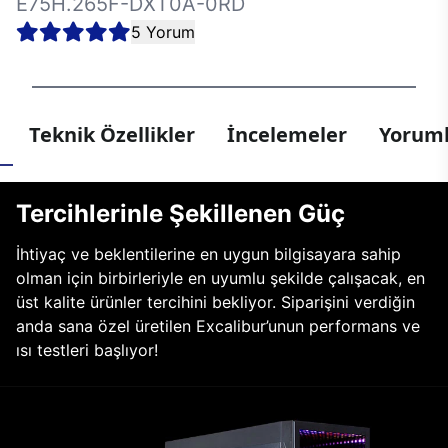
E75H.265F-DXT0A-0RD
5 Yorum
Teknik Özellikler
İncelemeler
Yoruml
Tercihlerinle Şekillenen Güç
İhtiyaç ve beklentilerine en uygun bilgisayara sahip
olman için birbirleriyle en uyumlu şekilde çalışacak, en
üst kalite ürünler tercihini bekliyor. Siparişini verdiğin
anda sana özel üretilen Excalibur’unun performans ve
ısı testleri başlıyor!