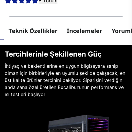
5 Yorum
Teknik Özellikler
İncelemeler
Yoruml
Tercihlerinle Şekillenen Güç
İhtiyaç ve beklentilerine en uygun bilgisayara sahip
olman için birbirleriyle en uyumlu şekilde çalışacak, en
üst kalite ürünler tercihini bekliyor. Siparişini verdiğin
anda sana özel üretilen Excalibur’unun performans ve
ısı testleri başlıyor!