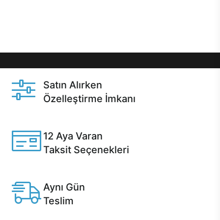
Üstelik satın alma ve satın alma sonrasında hızlı
destek sayesinde Casper kullanıcıların her zaman
yanında!
Satın Alırken
Özelleştirme İmkanı
Casper ürünlerini satın alırken ihtiyacınıza göre
özelleştirebilirsiniz.
12 Aya Varan
Taksit Seçenekleri
Anlaşmalı kredi kartlarına 12 aya varan taksit seçenekleri
Casper'da.
Aynı Gün
Teslim
Seçili ürünlerde Aynı Gün Teslim!