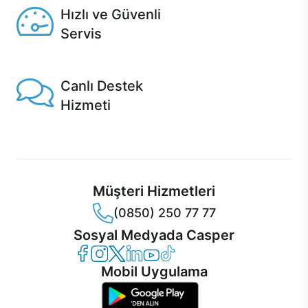
Hızlı ve Güvenli
Servis
1 Saatte servis, Jet servis ve Turbo servis seçenekleri
Casper'da!
Canlı Destek
Hizmeti
Ürünlerinizle ilgili Casper Canlı Destek hizmeti her daim
sizinle.
Müşteri Hizmetleri
(0850) 250 77 77
Sosyal Medyada Casper
Casper Facebook
Casper Instagram
Casper Twitter
Casper LinkedIn
Casper YouTube
Casper TikTok
Mobil Uygulama