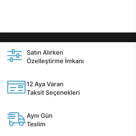
Üstelik satın alma ve satın alma sonrasında hızlı
destek sayesinde Casper kullanıcıların her zaman
yanında!
Satın Alırken
Özelleştirme İmkanı
Casper ürünlerini satın alırken ihtiyacınıza göre
özelleştirebilirsiniz.
12 Aya Varan
Taksit Seçenekleri
Anlaşmalı kredi kartlarına 12 aya varan taksit seçenekleri
Casper'da.
Aynı Gün
Teslim
Seçili ürünlerde Aynı Gün Teslim!