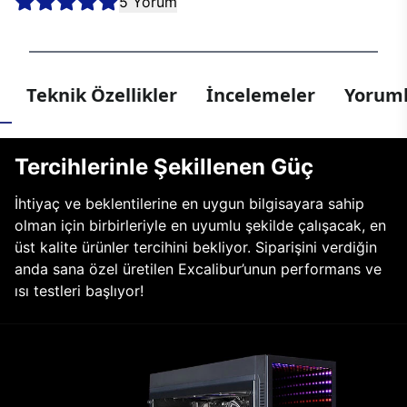
5 Yorum
Teknik Özellikler
İncelemeler
Yoruml
Tercihlerinle Şekillenen Güç
İhtiyaç ve beklentilerine en uygun bilgisayara sahip
olman için birbirleriyle en uyumlu şekilde çalışacak, en
üst kalite ürünler tercihini bekliyor. Siparişini verdiğin
anda sana özel üretilen Excalibur’unun performans ve
ısı testleri başlıyor!