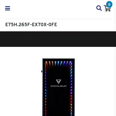
0
E75H.265F-EX70X-0FE
Oyun Bilgisayarı
Masaüstü Oyun Bilgisayarı
Excalibur