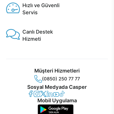
Hızlı ve Güvenli
Servis
1 Saatte servis, Jet servis ve Turbo servis seçenekleri
Casper'da!
Canlı Destek
Hizmeti
Ürünlerinizle ilgili Casper Canlı Destek hizmeti her daim
sizinle.
Müşteri Hizmetleri
(0850) 250 77 77
Sosyal Medyada Casper
Casper Facebook
Casper Instagram
Casper Twitter
Casper LinkedIn
Casper YouTube
Casper TikTok
Mobil Uygulama