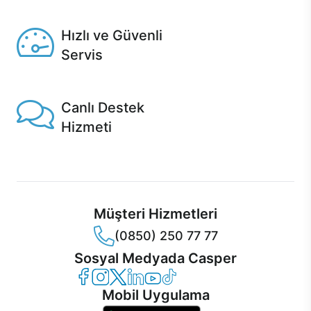
Seçili ürünlerde Aynı Gün Teslim!
Hızlı ve Güvenli
Servis
1 Saatte servis, Jet servis ve Turbo servis seçenekleri
Casper'da!
Canlı Destek
Hizmeti
Ürünlerinizle ilgili Casper Canlı Destek hizmeti her daim
sizinle.
Müşteri Hizmetleri
(0850) 250 77 77
Sosyal Medyada Casper
Casper Facebook
Casper Instagram
Casper Twitter
Casper LinkedIn
Casper YouTube
Casper TikTok
Mobil Uygulama