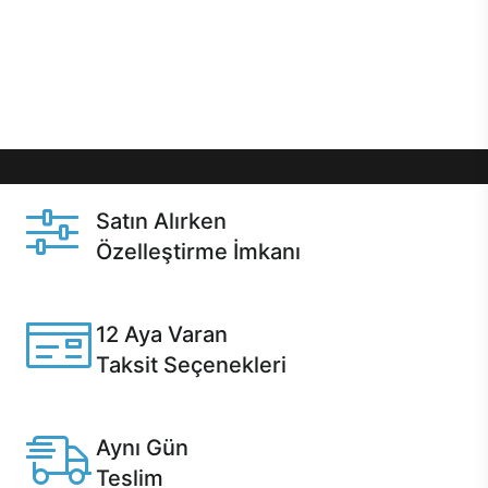
gibi özel fırsatlar Casper kullanıcılarını bekliyor.
Üstelik satın alma ve satın alma sonrasında hızlı
destek sayesinde Casper kullanıcıların her zaman
yanında!
Satın Alırken
Özelleştirme İmkanı
Casper ürünlerini satın alırken ihtiyacınıza göre
özelleştirebilirsiniz.
12 Aya Varan
Taksit Seçenekleri
Anlaşmalı kredi kartlarına 12 aya varan taksit seçenekleri
Casper'da.
Aynı Gün
Teslim