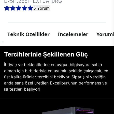
E75H.265F-EXT0A-0RG
5 Yorum
Teknik Özellikler
İncelemeler
Yoruml
Tercihlerinle Şekillenen Güç
İhtiyaç ve beklentilerine en uygun bilgisayara sahip
olman için birbirleriyle en uyumlu şekilde çalışacak, en
üst kalite ürünler tercihini bekliyor. Siparişini verdiğin
anda sana özel üretilen Excalibur’unun performans ve
ısı testleri başlıyor!