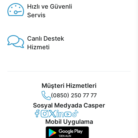
Hızlı ve Güvenli
Servis
1 Saatte servis, Jet servis ve Turbo servis seçenekleri
Casper'da!
Canlı Destek
Hizmeti
Ürünlerinizle ilgili Casper Canlı Destek hizmeti her daim
sizinle.
Müşteri Hizmetleri
(0850) 250 77 77
Sosyal Medyada Casper
Casper Facebook
Casper Instagram
Casper Twitter
Casper LinkedIn
Casper YouTube
Casper TikTok
Mobil Uygulama