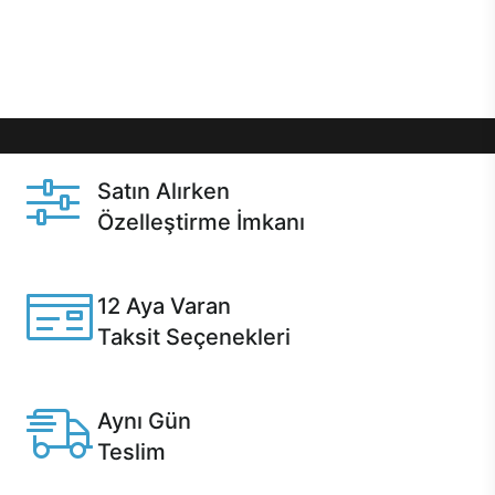
Üstelik satın alma ve satın alma sonrasında hızlı
destek sayesinde Casper kullanıcıların her zaman
yanında!
Satın Alırken
Özelleştirme İmkanı
Casper ürünlerini satın alırken ihtiyacınıza göre
özelleştirebilirsiniz.
12 Aya Varan
Taksit Seçenekleri
Anlaşmalı kredi kartlarına 12 aya varan taksit seçenekleri
Casper'da.
Aynı Gün
Teslim
Seçili ürünlerde Aynı Gün Teslim!