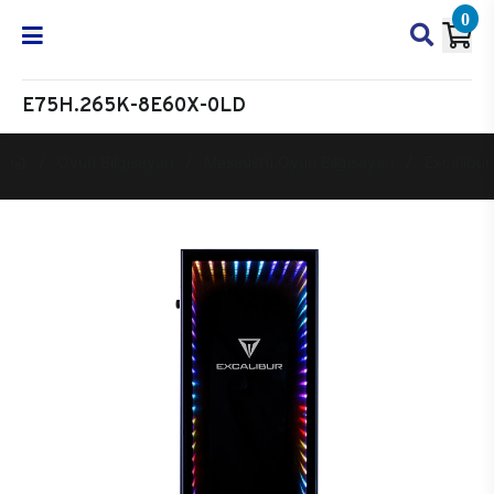
0
E75H.265K-8E60X-0LD
Oyun Bilgisayarı
Masaüstü Oyun Bilgisayarı
Excalibur