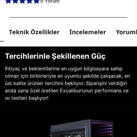
5 Yorum
Teknik Özellikler
İncelemeler
Yoruml
Tercihlerinle Şekillenen Güç
İhtiyaç ve beklentilerine en uygun bilgisayara sahip
olman için birbirleriyle en uyumlu şekilde çalışacak, en
üst kalite ürünler tercihini bekliyor. Siparişini verdiğin
anda sana özel üretilen Excalibur’unun performans ve
ısı testleri başlıyor!