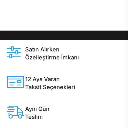
Üstelik satın alma ve satın alma sonrasında hızlı
destek sayesinde Casper kullanıcıların her zaman
yanında!
Satın Alırken
Özelleştirme İmkanı
Casper ürünlerini satın alırken ihtiyacınıza göre
özelleştirebilirsiniz.
12 Aya Varan
Taksit Seçenekleri
Anlaşmalı kredi kartlarına 12 aya varan taksit seçenekleri
Casper'da.
Aynı Gün
Teslim
Seçili ürünlerde Aynı Gün Teslim!