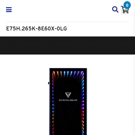
0
E75H.265K-8E60X-0LG
Oyun Bilgisayarı
Masaüstü Oyun Bilgisayarı
Excalibur