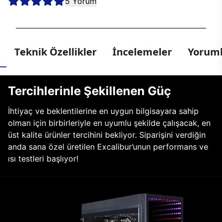
5 Yorum
Teknik Özellikler
İncelemeler
Yoruml
Tercihlerinle Şekillenen Güç
İhtiyaç ve beklentilerine en uygun bilgisayara sahip
olman için birbirleriyle en uyumlu şekilde çalışacak, en
üst kalite ürünler tercihini bekliyor. Siparişini verdiğin
anda sana özel üretilen Excalibur’unun performans ve
ısı testleri başlıyor!