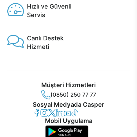
Hızlı ve Güvenli
Servis
1 Saatte servis, Jet servis ve Turbo servis seçenekleri
Casper'da!
Canlı Destek
Hizmeti
Ürünlerinizle ilgili Casper Canlı Destek hizmeti her daim
sizinle.
Müşteri Hizmetleri
(0850) 250 77 77
Sosyal Medyada Casper
Casper Facebook
Casper Instagram
Casper Twitter
Casper LinkedIn
Casper YouTube
Casper TikTok
Mobil Uygulama